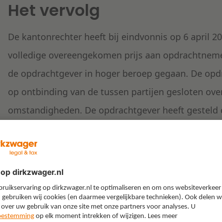
Het vervolg
De kantonrechter heeft bij eindvonnis op 6 april 
volledige overeengekomen prijs aan opdrachtnemer
de opdrachtgever in hoger beroep gegaan. De opdr
op ontbinding van de tussen partijen gesloten o
omstandigheden. De opdrachtgever heeft gesteld 
het geheel geen gebruik meer kon maken van de 
opdrachtnemer. Daarnaast heeft de opdrachtgever g
bestaat uit de tijd en energie die zij hebben best
sluiten van de overeenkomst en dat de opdrachtne
geleden, nu de diensten niet zijn uitgevoerd.