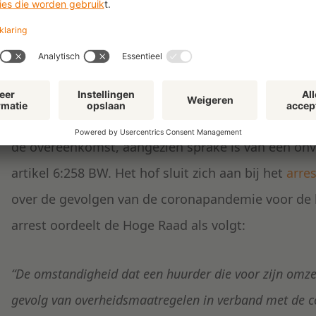
Het hof heeft vooropgesteld dat het volgens artike
partijen de gevolgen van een overeenkomst kan wi
gedeeltelijk kan ontbinden op grond van onvoorz
Het hof concludeert in het arrest dat in deze situ
de overeenkomst, aangezien sprake is van een on
artikel 6:258 BW. Het hof sluit zich aan bij het
arre
over de gevolgen van de coronapandemie voor de hu
arrest oordeelt de Hoge Raad als volgt:
“De omstandigheid dat een huurder die voor zijn omzet
gevolg van overheidsmaatregelen in verband met de