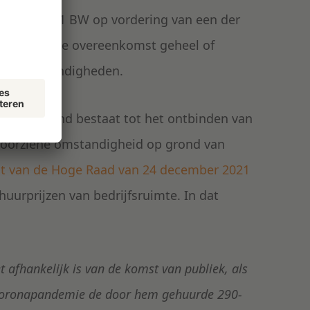
l 6:258 lid 1 BW op vordering van een der
jzigen of de overeenkomst geheel of
iene omstandigheden.
atie een grond bestaat tot het ontbinden van
voorziene omstandigheid op grond van
st van de Hoge Raad van 24 december 2021
urprijzen van bedrijfsruimte. In dat
 afhankelijk is van de komst van publiek, als
 coronapandemie de door hem gehuurde 290-