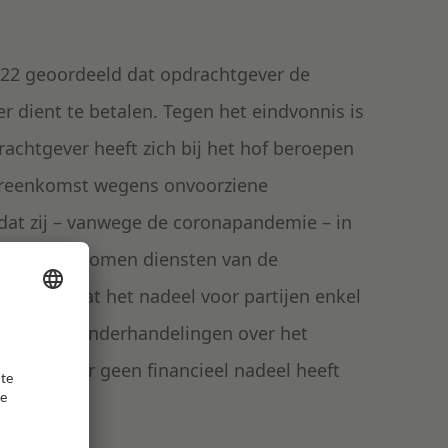
2022 geoordeeld dat opdrachtgever de
 dient te betalen. Tegen het eindvonnis is
achtgever heeft zich bij het hof beroepen
vereenkomst wegens onvoorziene
dat zij – vanwege de coronapandemie – in
overeengekomen diensten van de
esteld dat het nadeel voor partijen enkel
eed aan de onderhandelingen over het
mer verder geen financieel nadeel heeft