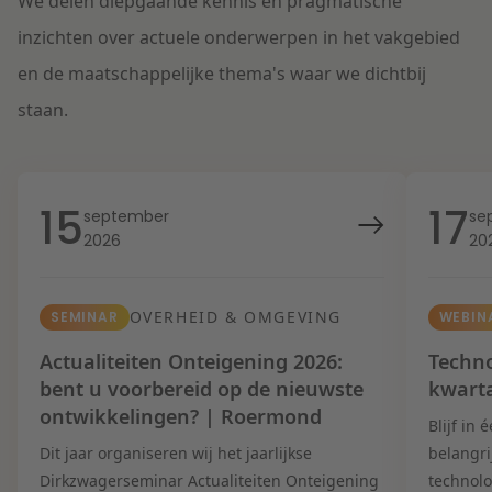
We delen diepgaande kennis en pragmatische
inzichten over actuele onderwerpen in het vakgebied
en de maatschappelijke thema's waar we dichtbij
staan.
15
17
september
se
2026
20
OVERHEID & OMGEVING
SEMINAR
WEBIN
Actualiteiten Onteigening 2026:
Techno
bent u voorbereid op de nieuwste
kwart
ontwikkelingen? | Roermond
Blijf in
Dit jaar organiseren wij het jaarlijkse
belangri
Dirkzwagerseminar Actualiteiten Onteigening
technolo