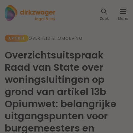
Expertises
Zoek
Menu
Corporate / M&A
Thema's
OVERHEID & OMGEVING
ARTIKEL
Banking & Finance
Dichtbij de energietransitie
Kennis
Overzichtsuitspraak
Artikelen
Lees meer
Fiscaal
Raad van State over
Events
woningsluitingen op
Klantcases
Specialisten
Arbeid & Pensioen
grond van artikel 13b
Over ons
Opiumwet: belangrijke
IT & Privacy
Dichtbij een toekomstbestendige zorg
uitgangspunten voor
Over Dirkzwager
Werken bij
IE & Innovatie
burgemeesters en
Lees meer