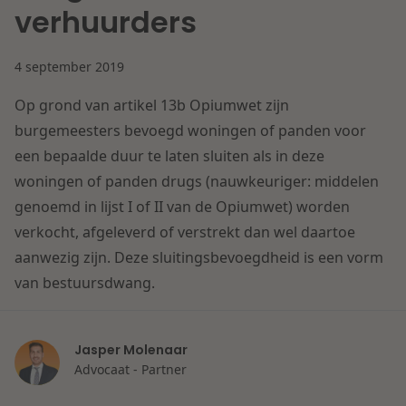
Contact
verhuurders
Herstructurering & Insolventie
Internationale partners
Nederlands
4 september 2019
Energie
Nieuws
Op grond van artikel 13b Opiumwet zijn
burgemeesters bevoegd woningen of panden voor
Dichtbij de kansen en uitdagingen in de
Zorg & Sociaal domein
woningbouw
een bepaalde duur te laten sluiten als in deze
woningen of panden drugs (nauwkeuriger: middelen
Vastgoed
Lees meer
genoemd in lijst I of II van de Opiumwet) worden
verkocht, afgeleverd of verstrekt dan wel daartoe
aanwezig zijn. Deze sluitingsbevoegdheid is een vorm
Overheid & Omgeving
van bestuursdwang.
Aanbesteding & Mededinging
Dichtbij de wendbare onderneming
Jasper Molenaar
Advocaat - Partner
Aansprakelijkheid & Verzekering
Lees meer