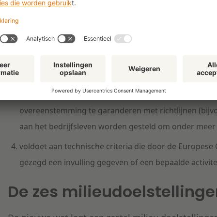
substantieel bijdraagt aan de zes milieudoelstellingen 
geen ernstige afbreuk doet aan een of meer van diezel
ernstig afbreuk te doen aan doelstellingen als zij bep
milieudoelstellingen (zie hierna);
wordt verricht met inachtneming van bepaalde minim
die ten uitvoer worden gelegd door de onderneming d
overeenstemming te garanderen met richtlijnen (bijvo
aan het bedrijfsleven worden gesteld om onder mee
voldoet aan technische criteria die door de Europese 
gezegd een invulling gegeven of een bepaalde activitei
De zes milieudoelstellinge