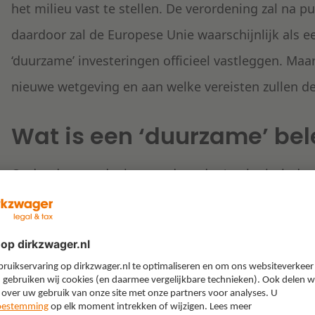
het milieu vast te stellen. De verordening zal na pub
daardoor zal de Europese Unie waarschijnlijk als ee
‘duurzame’ investeringen officieel vastleggen. Maar
nieuwe wetgeving en aan welke vereisten zullen d
Wat is een ‘duurzame’ be
Onder de verordening wordt onder ‘ecologisch duu
in één of meerdere economische activiteiten die u
ecologisch duurzaam kunnen worden aangemerkt. 
waarin een belegging ecologisch duurzaam is, wor
als ecologisch duurzaam indien die economische act