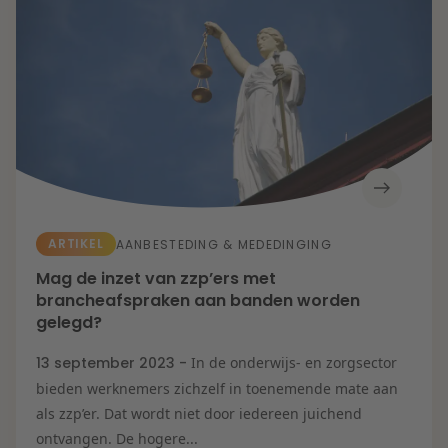
Energietransitie
Kansen en uitdagingen in de woningbouw
Litigation
Toekomstbestendige zorg
Wendbare onderneming
Expertises
Onderwijs
Aanbesteding &
Mededinging
Aansprakelijkheid
& Verzekering
Arbeid & Pensioen
Banking & Finance
Corporate & M&A
De veerkrachtige
ARTIKEL
AANBESTEDING & MEDEDINGING
onderneming
Energie
Mag de inzet van zzp’ers met
Fiscaal
brancheafspraken aan banden worden
Herstructurering &
Insolventie
gelegd?
IE & Innovatie
IT & Privacy
13 september 2023 -
In de onderwijs- en zorgsector
Litigation
Onderwijs
bieden werknemers zichzelf in toenemende mate aan
Overheid &
als zzp’er. Dat wordt niet door iedereen juichend
Omgeving
Vastgoed
ontvangen. De hogere...