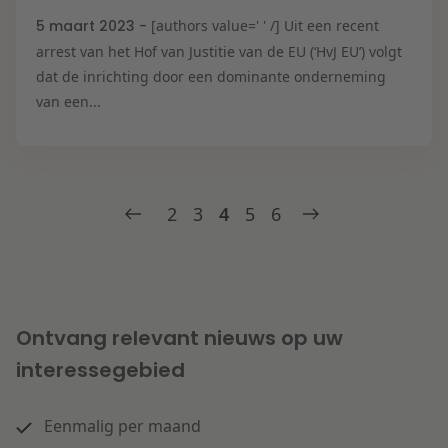
5 maart 2023 -
[authors value=' ' /] Uit een recent
arrest van het Hof van Justitie van de EU (‘HvJ EU’) volgt
dat de inrichting door een dominante onderneming
van een...
2
3
4
5
6
Ontvang relevant nieuws op uw
interessegebied
Eenmalig per maand