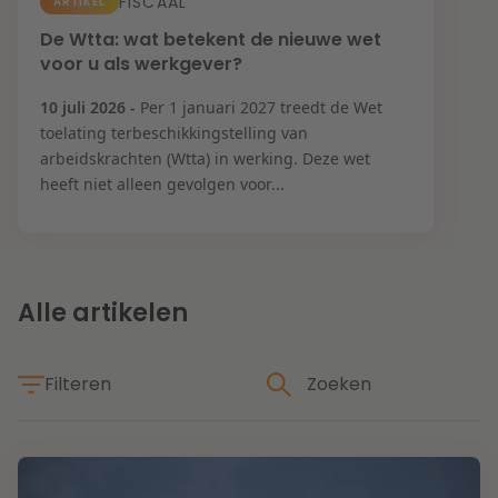
Contact
FISCAAL
ARTIKEL
Herstructurering & Insolventie
Internationale partners
De Wtta: wat betekent de nieuwe wet
voor u als werkgever?
Nederlands
English
Energie
10 juli 2026 -
Per 1 januari 2027 treedt de Wet
Nieuws
toelating terbeschikkingstelling van
arbeidskrachten (Wtta) in werking. Deze wet
Dichtbij de kansen en uitdagingen in de
Zorg & Sociaal domein
heeft niet alleen gevolgen voor...
woningbouw
Vastgoed
Lees meer
Alle artikelen
Overheid & Omgeving
Filteren
Aanbesteding & Mededinging
Dichtbij de wendbare onderneming
Aansprakelijkheid & Verzekering
Thema's
Lees meer