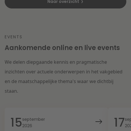
Naar overzicht
EVENTS
Aankomende online en live events
We delen diepgaande kennis en pragmatische
inzichten over actuele onderwerpen in het vakgebied
en de maatschappelijke thema's waar we dichtbij
staan.
15
17
september
se
2026
20