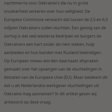
Contact
nachtmerrie voor Oekraïners die nu in grote
Herstructurering & Insolventie
Internationale partners
onzekerheid verkeren over hun veiligheid. De
Nederlands
Europese Commissie verwacht dat tussen de 2,5 en 6,5
Energie
Nieuws
miljoen Oekraïners zullen vluchten. Een gevolg van de
oorlog is dat veel westerse bedrijven en burgers de
Dichtbij de kansen en uitdagingen in de
Zorg & Sociaal domein
woningbouw
Oekraïners een hart onder de riem steken, hulp
aanbieden en hun banden met Rusland beëindigen.
Vastgoed
Lees meer
Op Europees niveau worden daarnaast afspraken
gemaakt over het opvangen van de vluchtelingen in
Overheid & Omgeving
lidstaten van de Europese Unie (EU). Maar betekent dit
dat u als Nederlandse werkgever vluchtelingen uit
Aanbesteding & Mededinging
Oekraïne mag aannemen? In dit artikel geven wij
Dichtbij de wendbare onderneming
antwoord op deze vraag.
Aansprakelijkheid & Verzekering
Lees meer