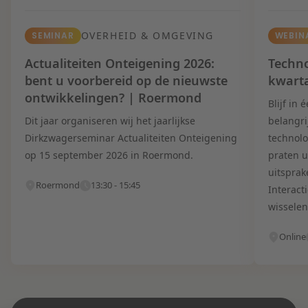
OVERHEID & OMGEVING
SEMINAR
WEBIN
Actualiteiten Onteigening 2026:
Techno
bent u voorbereid op de nieuwste
kwart
ontwikkelingen? | Roermond
Blijf in
Dit jaar organiseren wij het jaarlijkse
belangri
Dirkzwagerseminar Actualiteiten Onteigening
technolo
op 15 september 2026 in Roermond.
praten u
uitsprak
Roermond
13:30 - 15:45
Interact
wisselen
Online