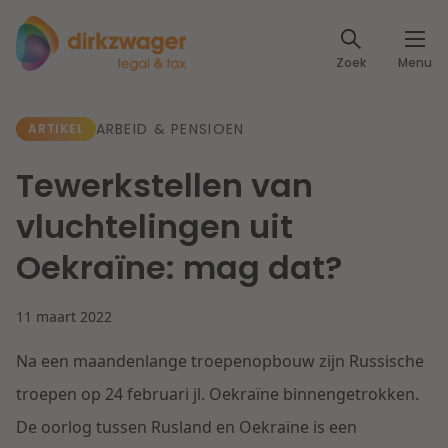
Expertises
Zoek
Menu
Corporate / M&A
Thema's
ARBEID & PENSIOEN
ARTIKEL
Banking & Finance
Dichtbij de energietransitie
Kennis
Tewerkstellen van
Artikelen
Lees meer
Fiscaal
vluchtelingen uit
Events
Oekraïne: mag dat?
Klantcases
Specialisten
Arbeid & Pensioen
11 maart 2022
Over ons
IT & Privacy
Na een maandenlange troepenopbouw zijn Russische
Dichtbij een toekomstbestendige zorg
Over Dirkzwager
Werken bij
troepen op 24 februari jl. Oekraïne binnengetrokken.
IE & Innovatie
De oorlog tussen Rusland en Oekraïne is een
Lees meer