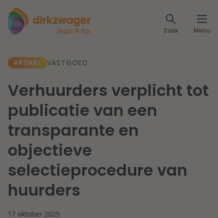
Expertises
Zoek
Menu
Corporate / M&A
Thema's
VASTGOED
ARTIKEL
Banking & Finance
Dichtbij de energietransitie
Kennis
Verhuurders verplicht tot
Artikelen
Lees meer
Fiscaal
publicatie van een
Events
transparante en
Klantcases
Specialisten
Arbeid & Pensioen
objectieve
Over ons
selectieprocedure van
IT & Privacy
Dichtbij een toekomstbestendige zorg
huurders
Over Dirkzwager
Werken bij
IE & Innovatie
Lees meer
17 oktober 2025