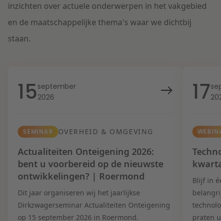
inzichten over actuele onderwerpen in het vakgebied
en de maatschappelijke thema's waar we dichtbij
staan.
15
17
september
se
2026
20
OVERHEID & OMGEVING
SEMINAR
WEBIN
Actualiteiten Onteigening 2026:
Techno
bent u voorbereid op de nieuwste
kwart
ontwikkelingen? | Roermond
Blijf in
Dit jaar organiseren wij het jaarlijkse
belangri
Dirkzwagerseminar Actualiteiten Onteigening
technolo
op 15 september 2026 in Roermond.
praten u