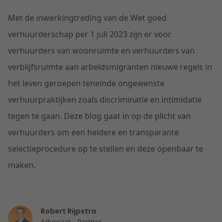
Contact
Herstructurering & Insolventie
Internationale partners
Met de inwerkingtreding van de Wet goed
Nederlands
verhuurderschap per 1 juli 2023 zijn er voor
Energie
verhuurders van woonruimte en verhuurders van
Nieuws
verblijfsruimte aan arbeidsmigranten nieuwe regels in
Dichtbij de kansen en uitdagingen in de
Zorg & Sociaal domein
het leven geroepen teneinde ongewenste
woningbouw
verhuurpraktijken zoals discriminatie en intimidatie
Vastgoed
Lees meer
tegen te gaan. Deze blog gaat in op de plicht van
verhuurders om een heldere en transparante
Overheid & Omgeving
selectieprocedure op te stellen en deze openbaar te
maken.
Aanbesteding & Mededinging
Dichtbij de wendbare onderneming
Aansprakelijkheid & Verzekering
Robert Rijpstra
Lees meer
Advocaat - Partner