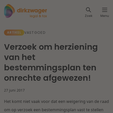
Expertises
Zoek
Menu
Corporate / M&A
Thema's
VASTGOED
ARTIKEL
Banking & Finance
Dichtbij de energietransitie
Kennis
Verzoek om herziening
Artikelen
Lees meer
Fiscaal
van het
Events
bestemmingsplan ten
Klantcases
Specialisten
Arbeid & Pensioen
onrechte afgewezen!
Over ons
IT & Privacy
27 juni 2017
Dichtbij een toekomstbestendige zorg
Over Dirkzwager
Werken bij
Het komt niet vaak voor dat een weigering van de raad
IE & Innovatie
Lees meer
om op verzoek een bestemmingsplan vast te stellen