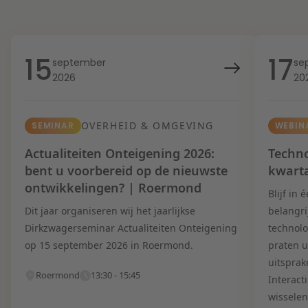
15
17
september
se
2026
20
OVERHEID & OMGEVING
SEMINAR
WEBIN
Actualiteiten Onteigening 2026:
Techno
bent u voorbereid op de nieuwste
kwart
ontwikkelingen? | Roermond
Blijf in
Dit jaar organiseren wij het jaarlijkse
belangri
Dirkzwagerseminar Actualiteiten Onteigening
technolo
op 15 september 2026 in Roermond.
praten u
uitsprak
Roermond
13:30 - 15:45
Interact
wisselen