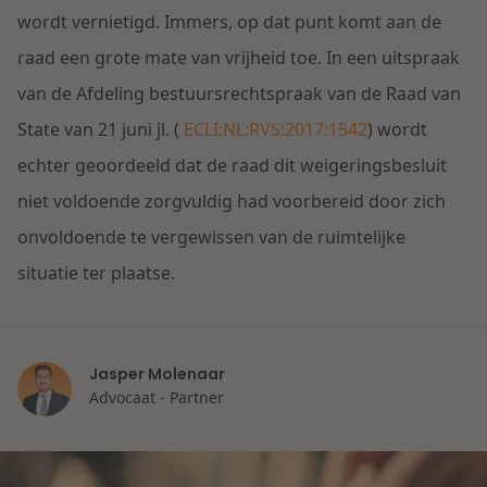
Contact
wordt vernietigd. Immers, op dat punt komt aan de
Herstructurering & Insolventie
Internationale partners
raad een grote mate van vrijheid toe. In een uitspraak
Nederlands
van de Afdeling bestuursrechtspraak van de Raad van
Energie
Nieuws
State van 21 juni jl. (
ECLI:NL:RVS:2017:1542
) wordt
Dichtbij de kansen en uitdagingen in de
echter geoordeeld dat de raad dit weigeringsbesluit
Zorg & Sociaal domein
woningbouw
niet voldoende zorgvuldig had voorbereid door zich
onvoldoende te vergewissen van de ruimtelijke
Vastgoed
Lees meer
situatie ter plaatse.
Overheid & Omgeving
Jasper Molenaar
Aanbesteding & Mededinging
Advocaat - Partner
Dichtbij de wendbare onderneming
Aansprakelijkheid & Verzekering
Lees meer