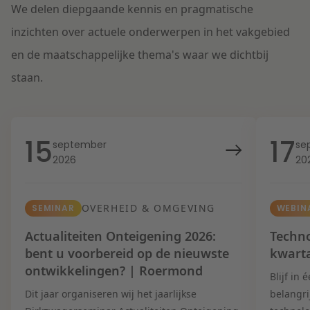
We delen diepgaande kennis en pragmatische
inzichten over actuele onderwerpen in het vakgebied
en de maatschappelijke thema's waar we dichtbij
staan.
15
17
september
se
2026
20
OVERHEID & OMGEVING
SEMINAR
WEBIN
Actualiteiten Onteigening 2026:
Techno
bent u voorbereid op de nieuwste
kwart
ontwikkelingen? | Roermond
Blijf in
Dit jaar organiseren wij het jaarlijkse
belangri