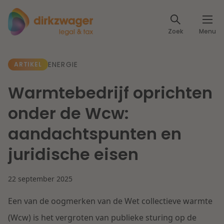
Expertises
Zoek
Menu
Corporate / M&A
Thema's
ENERGIE
ARTIKEL
Banking & Finance
Dichtbij de energietransitie
Kennis
Warmtebedrijf oprichten
Artikelen
Lees meer
Fiscaal
onder de Wcw:
Events
aandachtspunten en
Klantcases
Specialisten
Arbeid & Pensioen
juridische eisen
Over ons
IT & Privacy
22 september 2025
Dichtbij een toekomstbestendige zorg
Over Dirkzwager
Werken bij
Een van de oogmerken van de Wet collectieve warmte
IE & Innovatie
Lees meer
(Wcw) is het vergroten van publieke sturing op de