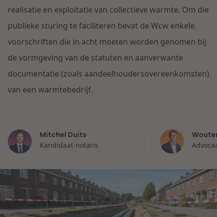
Contact
realisatie en exploitatie van collectieve warmte. Om die
Herstructurering & Insolventie
Internationale partners
publieke sturing te faciliteren bevat de Wcw enkele
Nederlands
voorschriften die in acht moeten worden genomen bij
Energie
Nieuws
de vormgeving van de statuten en aanverwante
Dichtbij de kansen en uitdagingen in de
documentatie (zoals aandeelhoudersovereenkomsten)
Zorg & Sociaal domein
woningbouw
van een warmtebedrijf.
Vastgoed
Lees meer
Mitchel Duits
Wouter
Overheid & Omgeving
Kandidaat-notaris
Advocaa
Aanbesteding & Mededinging
Dichtbij de wendbare onderneming
Aansprakelijkheid & Verzekering
Lees meer