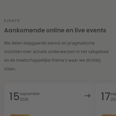
EVENTS
Aankomende online en live events
We delen diepgaande kennis en pragmatische
inzichten over actuele onderwerpen in het vakgebied
en de maatschappelijke thema's waar we dichtbij
staan.
15
17
september
se
2026
20