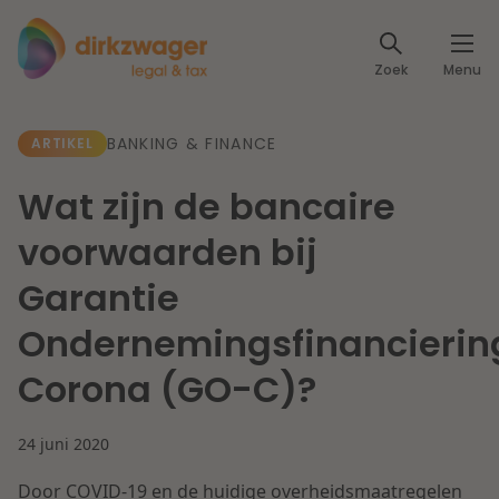
Expertises
Zoek
Menu
Corporate / M&A
Thema's
BANKING & FINANCE
ARTIKEL
Banking & Finance
Dichtbij de energietransitie
Kennis
Wat zijn de bancaire
Artikelen
Lees meer
Fiscaal
voorwaarden bij
Events
Garantie
Klantcases
Specialisten
Arbeid & Pensioen
Ondernemingsfinancierin
Over ons
Corona (GO-C)?
IT & Privacy
Dichtbij een toekomstbestendige zorg
Over Dirkzwager
Werken bij
24 juni 2020
IE & Innovatie
Lees meer
Door COVID-19 en de huidige overheidsmaatregelen