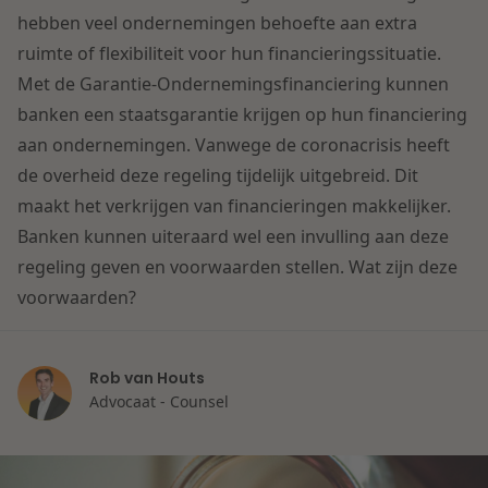
Contact
hebben veel ondernemingen behoefte aan extra
Herstructurering & Insolventie
Internationale partners
ruimte of flexibiliteit voor hun financieringssituatie.
Nederlands
Met de Garantie-Ondernemingsfinanciering kunnen
Energie
Nieuws
banken een staatsgarantie krijgen op hun financiering
aan ondernemingen. Vanwege de coronacrisis heeft
Dichtbij de kansen en uitdagingen in de
Zorg & Sociaal domein
de overheid deze regeling tijdelijk uitgebreid. Dit
woningbouw
maakt het verkrijgen van financieringen makkelijker.
Banken kunnen uiteraard wel een invulling aan deze
Vastgoed
Lees meer
regeling geven en voorwaarden stellen. Wat zijn deze
voorwaarden?
Overheid & Omgeving
Rob van Houts
Aanbesteding & Mededinging
Advocaat - Counsel
Dichtbij de wendbare onderneming
Aansprakelijkheid & Verzekering
Lees meer