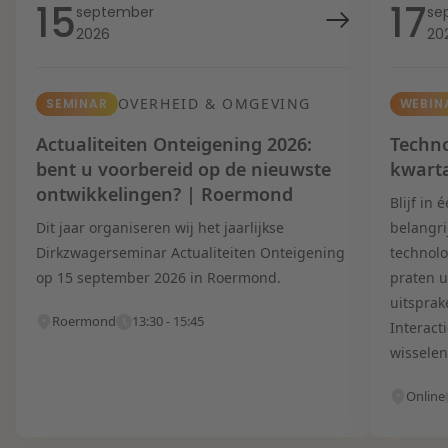
15
17
september
se
2026
20
OVERHEID & OMGEVING
SEMINAR
WEBIN
Actualiteiten Onteigening 2026:
Techno
bent u voorbereid op de nieuwste
kwart
ontwikkelingen? | Roermond
Blijf in
Dit jaar organiseren wij het jaarlijkse
belangri
Dirkzwagerseminar Actualiteiten Onteigening
technolo
op 15 september 2026 in Roermond.
praten u
uitsprak
Roermond
13:30 - 15:45
Interact
wisselen
Online