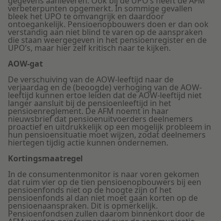
gegevens aanleveren. Ook bij de UPO’s heeft de AFM
verbeterpunten opgemerkt. In sommige gevallen
bleek het UPO te omvangrijk en daardoor
ontoegankelijk. Pensioenopbouwers doen er dan ook
verstandig aan niet blind te varen op de aanspraken
die staan weergegeven in het pensioenregister en de
UPO’s, maar hier zelf kritisch naar te kijken.
AOW-gat
De verschuiving van de AOW-leeftijd naar de
verjaardag en de (beoogde) verhoging van de AOW-
leeftijd kunnen ertoe leiden dat de AOW-leeftijd niet
langer aansluit bij de pensioenleeftijd in het
pensioenreglement. De AFM noemt in haar
nieuwsbrief dat pensioenuitvoerders deelnemers
proactief en uitdrukkelijk op een mogelijk probleem in
hun pensioensituatie moet wijzen, zodat deelnemers
hiertegen tijdig actie kunnen ondernemen.
Kortingsmaatregel
In de consumentenmonitor is naar voren gekomen
dat ruim vier op de tien pensioenopbouwers bij een
pensioenfonds niet op de hoogte zijn of het
pensioenfonds al dan niet moet gaan korten op de
pensioenaanspraken. Dit is opmerkelijk.
Pensioenfondsen zullen daarom binnenkort door de