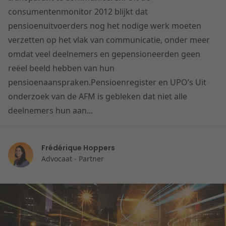
Contact
consumentenmonitor 2012 blijkt dat
Herstructurering & Insolventie
Internationale partners
pensioenuitvoerders nog het nodige werk moeten
Nederlands
verzetten op het vlak van communicatie, onder meer
Energie
Nieuws
omdat veel deelnemers en gepensioneerden geen
reëel beeld hebben van hun
Dichtbij de kansen en uitdagingen in de
Zorg & Sociaal domein
pensioenaanspraken.Pensioenregister en UPO’s Uit
woningbouw
onderzoek van de AFM is gebleken dat niet alle
deelnemers hun aan...
Vastgoed
Lees meer
Overheid & Omgeving
Frédérique Hoppers
Advocaat - Partner
Aanbesteding & Mededinging
Dichtbij de wendbare onderneming
Aansprakelijkheid & Verzekering
Lees meer