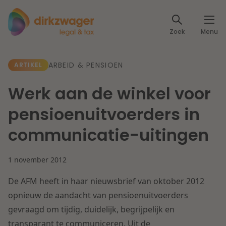
Expertises
Zoek
Menu
Corporate / M&A
Thema's
ARBEID & PENSIOEN
ARTIKEL
Banking & Finance
Dichtbij de energietransitie
Kennis
Werk aan de winkel voor
Artikelen
Lees meer
Fiscaal
pensioenuitvoerders in
Events
communicatie-uitingen
Klantcases
Specialisten
Arbeid & Pensioen
1 november 2012
Over ons
IT & Privacy
De AFM heeft in haar nieuwsbrief van oktober 2012
Dichtbij een toekomstbestendige zorg
Over Dirkzwager
opnieuw de aandacht van pensioenuitvoerders
Werken bij
IE & Innovatie
gevraagd om tijdig, duidelijk, begrijpelijk en
Lees meer
transparant te communiceren. Uit de