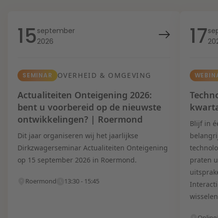
15
17
september
se
2026
20
OVERHEID & OMGEVING
SEMINAR
WEBIN
Actualiteiten Onteigening 2026:
Techno
bent u voorbereid op de nieuwste
kwart
ontwikkelingen? | Roermond
Blijf in
Dit jaar organiseren wij het jaarlijkse
belangri
Dirkzwagerseminar Actualiteiten Onteigening
technolo
op 15 september 2026 in Roermond.
praten u
uitsprak
Roermond
13:30 - 15:45
Interact
wisselen
Online