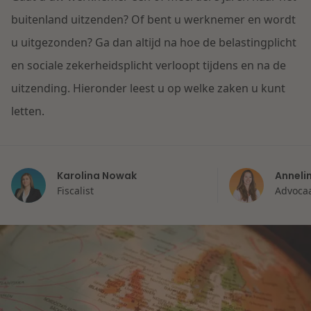
Contact
Herstructurering & Insolventie
Internationale partners
buitenland uitzenden? Of bent u werknemer en wordt
Nederlands
u uitgezonden? Ga dan altijd na hoe de belastingplicht
Energie
en sociale zekerheidsplicht verloopt tijdens en na de
Nieuws
uitzending. Hieronder leest u op welke zaken u kunt
Dichtbij de kansen en uitdagingen in de
Zorg & Sociaal domein
letten.
woningbouw
Vastgoed
Lees meer
Karolina Nowak
Anneli
Fiscalist
Advocaa
Overheid & Omgeving
Aanbesteding & Mededinging
Dichtbij de wendbare onderneming
Aansprakelijkheid & Verzekering
Lees meer