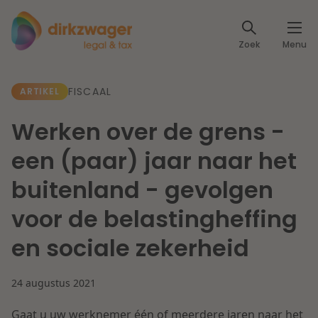
Expertises
Zoek
Menu
Corporate / M&A
Thema's
FISCAAL
ARTIKEL
Banking & Finance
Dichtbij de energietransitie
Kennis
Werken over de grens -
Artikelen
Lees meer
Fiscaal
een (paar) jaar naar het
Events
buitenland - gevolgen
Klantcases
Specialisten
Arbeid & Pensioen
voor de belastingheffing
Over ons
en sociale zekerheid
IT & Privacy
Dichtbij een toekomstbestendige zorg
Over Dirkzwager
Werken bij
24 augustus 2021
IE & Innovatie
Lees meer
Gaat u uw werknemer één of meerdere jaren naar het