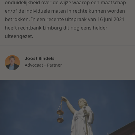
Contact
onduidelijkheid over de wijze waarop een maatschap
Herstructurering & Insolventie
Internationale partners
en/of de individuele maten in rechte kunnen worden
Nederlands
betrokken. In een recente uitspraak van 16 juni 2021
Energie
heeft rechtbank Limburg dit nog eens helder
Nieuws
uiteengezet.
Dichtbij de kansen en uitdagingen in de
Zorg & Sociaal domein
woningbouw
Joost Bindels
Advocaat - Partner
Vastgoed
Lees meer
Overheid & Omgeving
Aanbesteding & Mededinging
Dichtbij de wendbare onderneming
Aansprakelijkheid & Verzekering
Lees meer