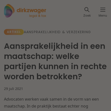
Expertises
Zoek
Menu
Corporate / M&A
Thema's
AANSPRAKELIJKHEID & VERZEKERING
ARTIKEL
Banking & Finance
Dichtbij de energietransitie
Kennis
Aansprakelijkheid in een
Artikelen
Lees meer
Fiscaal
maatschap: welke
Events
partijen kunnen in rechte
Klantcases
Specialisten
Arbeid & Pensioen
worden betrokken?
Over ons
IT & Privacy
29 juli 2021
Dichtbij een toekomstbestendige zorg
Over Dirkzwager
Werken bij
Advocaten werken vaak samen in de vorm van een
IE & Innovatie
maatschap. In de praktijk bestaat echter nog
Lees meer