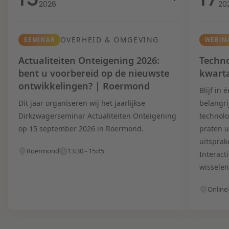
2026
20
OVERHEID & OMGEVING
SEMINAR
WEBIN
Actualiteiten Onteigening 2026:
Techno
bent u voorbereid op de nieuwste
kwart
ontwikkelingen? | Roermond
Blijf in
Dit jaar organiseren wij het jaarlijkse
belangri
Dirkzwagerseminar Actualiteiten Onteigening
technolo
op 15 september 2026 in Roermond.
praten u
uitsprak
Roermond
13:30 - 15:45
Interact
wisselen
Online