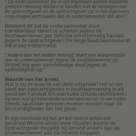
“
De onderaannemer zal in het algemeen binnen bepaalde
grenzen rekening hebben te houden met de belangen van
de opdrachtgever en de opdrachtgever zal in het algemeen
erop mogen vertrouwen dat de onderaannemer dat doet.
”
Betekent dit dat de onderaannemer door
toerekenbaar tekort te schieten jegens de
hoofdaannemer, per definitie onrechtmatig handelt
jegens de opdrachtgever? De Hoge Raad beantwoordt
die vraag ontkennend:
“
Anders dan het middel betoogt, levert een wanprestatie
van de onderaannemer jegens de hoofdaannemer op
zichzelf nog geen onrechtmatige daad jegens de
opdrachtgever op.
”
Waarde van het arrest
Wat is nu de waarde van deze uitspraak? Het arrest
biedt aan opdrachtgevers in hoofdaanneming in elk
geval een handvat om eventuele schade rechtstreeks
op een wanpresterende onderaannemer te verhalen.
Steeds zal echter gekeken moeten worden naar de
omstandigheden van het geval.
In zijn conclusie bij het arrest noemt advocaat-
generaal Wissink alvast twee situaties waarin de
opdrachtgever mogelijk bij iemand anders dan de
onderaannemer aan zal moeten kloppen: