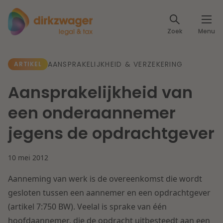
Expertises
Zoek
Menu
Corporate / M&A
Thema's
AANSPRAKELIJKHEID & VERZEKERING
ARTIKEL
Banking & Finance
Dichtbij de energietransitie
Kennis
Aansprakelijkheid van
Artikelen
Lees meer
Fiscaal
een onderaannemer
Events
jegens de opdrachtgever
Klantcases
Specialisten
Arbeid & Pensioen
10 mei 2012
Over ons
IT & Privacy
Aanneming van werk is de overeenkomst die wordt
Dichtbij een toekomstbestendige zorg
Over Dirkzwager
gesloten tussen een aannemer en een opdrachtgever
Werken bij
IE & Innovatie
(artikel 7:750 BW). Veelal is sprake van één
Lees meer
hoofdaannemer, die de opdracht uitbesteedt aan een