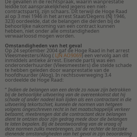
De gevallen in de rechtspraak, waarin wanprestatie
leidde tot aansprakelijkheid jegens een niet-
contractspartij, zijn schaars. Dit terwijl de Hoge Raad
al op 3 mei 1946 in het arrest Staat/Degens (NJ 1946,
323) oordeelde, dat de belangen die derden bij de
behoorlijke nakoming van een contract kunnen
hebben, niet onder alle omstandigheden
verwaarloosd mogen worden.
Omstandigheden van het geval
Op 24 september 2004 gaf de Hoge Raad in het arrest
Vleesmeesters/Alog (
LJN AO9069
) een vervolg aan dit
inmiddels antieke arrest. Eisende partij was een
onderonderhuurder (Vleesmeesters) die stelde schade
te hebben geleden door wanprestatie van de
hoofdhuurder (Alog). In rechtsoverweging 3.4
oordeelde de Hoge Raad:
“
Indien de belangen van een derde zo nauw zijn betrokken
bij de behoorlijke uitvoering van de overeenkomst dat hij
schade of ander nadeel kan lijden als een contractant in die
uitvoering tekortschiet, kunnen de normen van hetgeen
volgens ongeschreven recht in het maatschappelijk verkeer
betaamt, meebrengen dat die contractant deze belangen
dient te ontzien door zijn gedrag mede door die belangen
te laten bepalen. Bij de beantwoording van de vraag of
deze normen zulks meebrengen, zal de rechter de terzake
dienende omstandigheden van het geval in zijn beoordeling