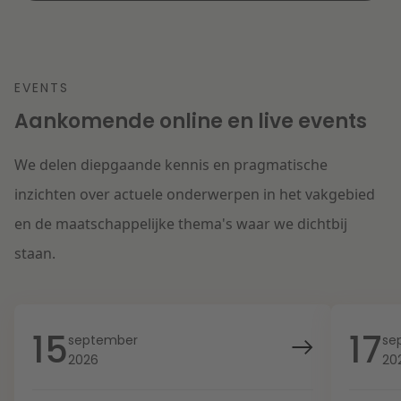
EVENTS
Aankomende online en live events
We delen diepgaande kennis en pragmatische
inzichten over actuele onderwerpen in het vakgebied
en de maatschappelijke thema's waar we dichtbij
staan.
15
17
september
se
2026
20