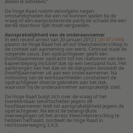
dienen te betrekken.
”
De Hoge Raad noemt vervolgens negen
omstandigheden die een rol kunnen spelen bij de
vraag of een wanpresterende partij de schade die een
derde daardoor lijdt moet vergoeden.
Aansprakelijkheid van de onderaannemer
In een recent arrest van 20 januari 2012 (
LJN BT7496
)
plaatst de Hoge Raad het arrest Vleesmeesters/Alog in
de context van aanneming van werk. Centraal staat de
volgende casus. Een opdrachtgever geeft een
(hoofd)aannemer opdracht tot het realiseren van een
kapverdieping inclusief dak op een bestaand huis. Het
aanbrengen van het dak en de dakgoten besteedt de
(hoofd)aannemer uit aan een onderaannemer. Na
voltooiing van de werkzaamheden constateert de
opdrachtgever diverse gebreken aan het dak,
waarvoor hij de onderaannemer aansprakelijk stelt.
De Hoge Raad buigt zich over de vraag of het
toerekenbaar tekortschieten jegens de
hoofdaannemer leidt tot aansprakelijkheid jegens de
opdrachtgever. Na eerst de belangrijkste
overwegingen uit het arrest Vleesmeesters/Alog te
hebben herhaald, oordeelt de Hoge Raad in
rechtsoverweging 3.4.3: