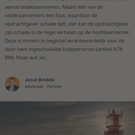
Contact
aantal onderaannemers. Maakt één van de
Herstructurering & Insolventie
Internationale partners
onderaannemers een fout, waardoor de
Nederlands
opdrachtgever schade lijdt, dan kan de opdrachtgever
Energie
Nieuws
zijn schade in de regel verhalen op de hoofdaannemer.
Deze is immers in beginsel verantwoordelijk voor de
Dichtbij de kansen en uitdagingen in de
Zorg & Sociaal domein
door hem ingeschakelde hulppersonen (artikel 6:76
woningbouw
BW). Maar wat als...
Vastgoed
Lees meer
Joost Bindels
Overheid & Omgeving
Advocaat - Partner
Aanbesteding & Mededinging
Dichtbij de wendbare onderneming
Aansprakelijkheid & Verzekering
Lees meer