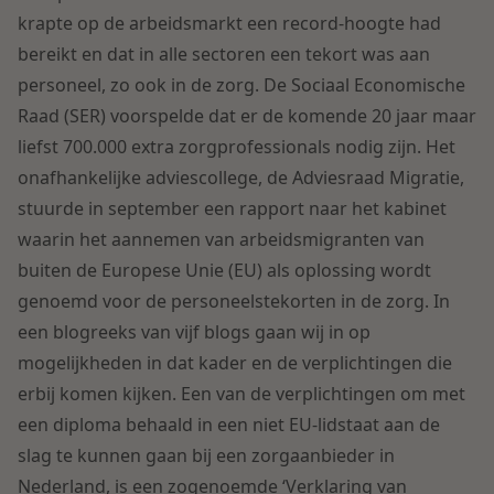
Contact
krapte op de arbeidsmarkt een record-hoogte had
Herstructurering & Insolventie
Internationale partners
bereikt en dat in alle sectoren een tekort was aan
Nederlands
personeel, zo ook in de zorg. De Sociaal Economische
Energie
Nieuws
Raad (SER) voorspelde dat er de komende 20 jaar maar
liefst 700.000 extra zorgprofessionals nodig zijn. Het
Dichtbij de kansen en uitdagingen in de
Zorg & Sociaal domein
onafhankelijke adviescollege, de Adviesraad Migratie,
woningbouw
stuurde in september een rapport naar het kabinet
waarin het aannemen van arbeidsmigranten van
Vastgoed
Lees meer
buiten de Europese Unie (EU) als oplossing wordt
genoemd voor de personeelstekorten in de zorg. In
Overheid & Omgeving
een blogreeks van vijf blogs gaan wij in op
mogelijkheden in dat kader en de verplichtingen die
Aanbesteding & Mededinging
erbij komen kijken. Een van de verplichtingen om met
een diploma behaald in een niet EU-lidstaat aan de
Dichtbij de wendbare onderneming
slag te kunnen gaan bij een zorgaanbieder in
Aansprakelijkheid & Verzekering
Nederland, is een zogenoemde ‘Verklaring van
Lees meer