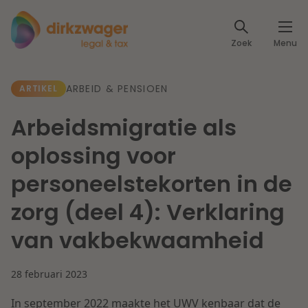
Expertises
Zoek
Menu
Corporate / M&A
Thema's
ARBEID & PENSIOEN
ARTIKEL
Banking & Finance
Dichtbij de energietransitie
Kennis
Arbeidsmigratie als
Artikelen
Lees meer
Fiscaal
oplossing voor
Events
personeelstekorten in de
Klantcases
Specialisten
Arbeid & Pensioen
zorg (deel 4): Verklaring
Over ons
van vakbekwaamheid
IT & Privacy
Dichtbij een toekomstbestendige zorg
Over Dirkzwager
Werken bij
28 februari 2023
IE & Innovatie
Lees meer
In september 2022 maakte het UWV kenbaar dat de