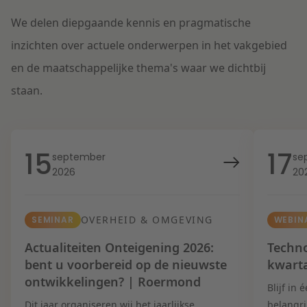
We delen diepgaande kennis en pragmatische
inzichten over actuele onderwerpen in het vakgebied
en de maatschappelijke thema's waar we dichtbij
staan.
15
17
september
se
2026
20
OVERHEID & OMGEVING
SEMINAR
WEBIN
Actualiteiten Onteigening 2026:
Techno
bent u voorbereid op de nieuwste
kwart
ontwikkelingen? | Roermond
Blijf in
Dit jaar organiseren wij het jaarlijkse
belangri