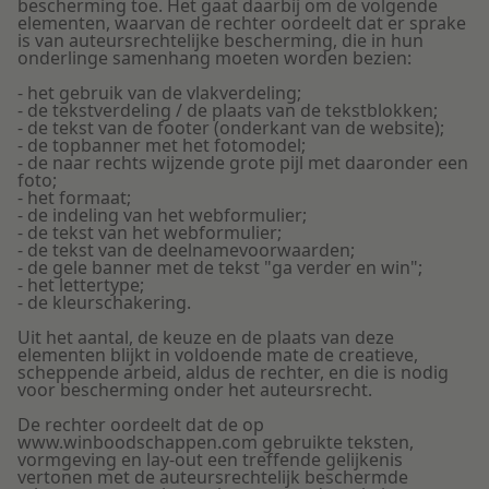
bescherming toe. Het gaat daarbij om de volgende
elementen, waarvan de rechter oordeelt dat er sprake
is van auteursrechtelijke bescherming, die in hun
onderlinge samenhang moeten worden bezien:
- het gebruik van de vlakverdeling;
- de tekstverdeling / de plaats van de tekstblokken;
- de tekst van de footer (onderkant van de website);
- de topbanner met het fotomodel;
- de naar rechts wijzende grote pijl met daaronder een
foto;
- het formaat;
- de indeling van het webformulier;
- de tekst van het webformulier;
- de tekst van de deelnamevoorwaarden;
- de gele banner met de tekst "ga verder en win";
- het lettertype;
- de kleurschakering.
Uit het aantal, de keuze en de plaats van deze
elementen blijkt in voldoende mate de creatieve,
scheppende arbeid, aldus de rechter, en die is nodig
voor bescherming onder het auteursrecht.
De rechter oordeelt dat de op
www.winboodschappen.com gebruikte teksten,
vormgeving en lay-out een treffende gelijkenis
vertonen met de auteursrechtelijk beschermde