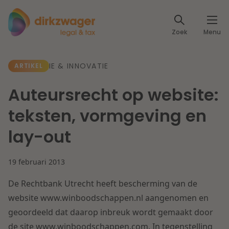
Expertises
Zoek
Menu
Corporate / M&A
Thema's
IE & INNOVATIE
ARTIKEL
Banking & Finance
Dichtbij de energietransitie
Kennis
Auteursrecht op website:
Artikelen
Lees meer
Fiscaal
teksten, vormgeving en
Events
lay-out
Klantcases
Specialisten
Arbeid & Pensioen
19 februari 2013
Over ons
IT & Privacy
De Rechtbank Utrecht heeft bescherming van de
Dichtbij een toekomstbestendige zorg
Over Dirkzwager
website www.winboodschappen.nl aangenomen en
Werken bij
IE & Innovatie
geoordeeld dat daarop inbreuk wordt gemaakt door
Lees meer
de site www.winboodschappen.com. In tegenstelling