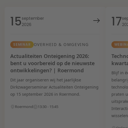
15
17
september
se
2026
20
OVERHEID & OMGEVING
SEMINAR
WEBIN
Actualiteiten Onteigening 2026:
Techno
bent u voorbereid op de nieuwste
kwart
ontwikkelingen? | Roermond
Blijf in
Dit jaar organiseren wij het jaarlijkse
belangri
Dirkzwagerseminar Actualiteiten Onteigening
technolo
op 15 september 2026 in Roermond.
praten u
uitsprak
Roermond
13:30 - 15:45
Interact
wisselen