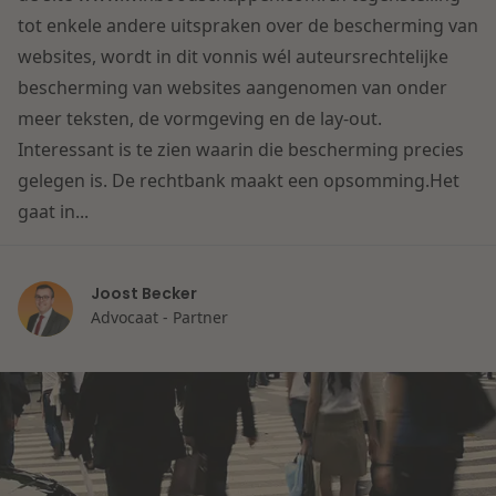
Contact
tot enkele andere uitspraken over de bescherming van
Herstructurering & Insolventie
Internationale partners
websites, wordt in dit vonnis wél auteursrechtelijke
Nederlands
bescherming van websites aangenomen van onder
Energie
Nieuws
meer teksten, de vormgeving en de lay-out.
Interessant is te zien waarin die bescherming precies
Dichtbij de kansen en uitdagingen in de
Zorg & Sociaal domein
gelegen is. De rechtbank maakt een opsomming.Het
woningbouw
gaat in...
Vastgoed
Lees meer
Joost Becker
Overheid & Omgeving
Advocaat - Partner
Aanbesteding & Mededinging
Dichtbij de wendbare onderneming
Aansprakelijkheid & Verzekering
Lees meer