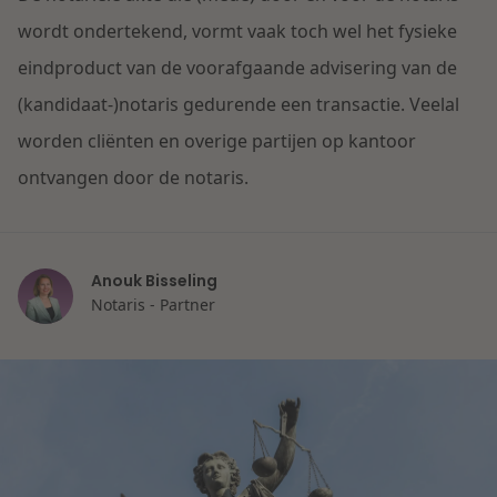
Contact
Herstructurering & Insolventie
Internationale partners
wordt ondertekend, vormt vaak toch wel het fysieke
Nederlands
eindproduct van de voorafgaande advisering van de
Energie
(kandidaat-)notaris gedurende een transactie. Veelal
Nieuws
worden cliënten en overige partijen op kantoor
Dichtbij de kansen en uitdagingen in de
Zorg & Sociaal domein
ontvangen door de notaris.
woningbouw
Vastgoed
Lees meer
Anouk Bisseling
Notaris - Partner
Overheid & Omgeving
Aanbesteding & Mededinging
Dichtbij de wendbare onderneming
Aansprakelijkheid & Verzekering
Lees meer