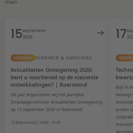
staan.
15
17
september
se
2026
20
OVERHEID & OMGEVING
SEMINAR
WEBIN
Actualiteiten Onteigening 2026:
Techno
bent u voorbereid op de nieuwste
kwart
ontwikkelingen? | Roermond
Blijf in
Dit jaar organiseren wij het jaarlijkse
belangri
Dirkzwagerseminar Actualiteiten Onteigening
technolo
op 15 september 2026 in Roermond.
praten u
uitsprak
Roermond
13:30 - 15:45
Interact
wisselen