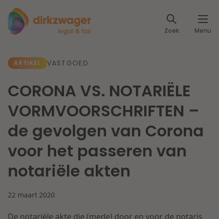
Expertises
Zoek
Menu
Corporate / M&A
Thema's
VASTGOED
ARTIKEL
Banking & Finance
Dichtbij de energietransitie
Kennis
CORONA VS. NOTARIËLE
Artikelen
Lees meer
Fiscaal
VORMVOORSCHRIFTEN –
Events
de gevolgen van Corona
Klantcases
Specialisten
Arbeid & Pensioen
voor het passeren van
Over ons
notariële akten
IT & Privacy
Dichtbij een toekomstbestendige zorg
Over Dirkzwager
Werken bij
22 maart 2020
IE & Innovatie
Lees meer
De notariële akte die (mede) door en voor de notaris