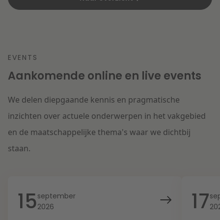
EVENTS
Aankomende online en live events
We delen diepgaande kennis en pragmatische
inzichten over actuele onderwerpen in het vakgebied
en de maatschappelijke thema's waar we dichtbij
staan.
15
17
september
se
2026
20