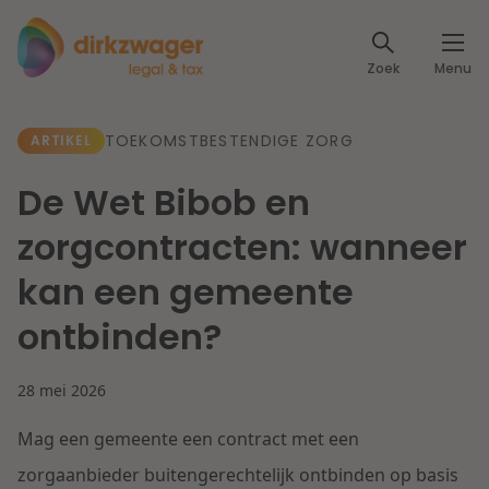
Expertises
Zoek
Menu
Corporate / M&A
Thema's
TOEKOMSTBESTENDIGE ZORG
ARTIKEL
Banking & Finance
Dichtbij de energietransitie
Kennis
De Wet Bibob en
Artikelen
Lees meer
Fiscaal
zorgcontracten: wanneer
Events
kan een gemeente
Klantcases
Specialisten
Arbeid & Pensioen
ontbinden?
Over ons
IT & Privacy
28 mei 2026
Dichtbij een toekomstbestendige zorg
Over Dirkzwager
Werken bij
Mag een gemeente een contract met een
IE & Innovatie
Lees meer
zorgaanbieder buitengerechtelijk ontbinden op basis