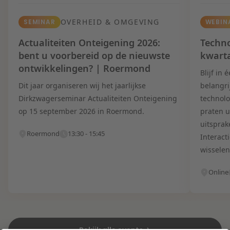
OVERHEID & OMGEVING
SEMINAR
WEBIN
Actualiteiten Onteigening 2026:
Techno
bent u voorbereid op de nieuwste
kwart
ontwikkelingen? | Roermond
Blijf in
Dit jaar organiseren wij het jaarlijkse
belangri
Dirkzwagerseminar Actualiteiten Onteigening
technolo
op 15 september 2026 in Roermond.
praten u
uitsprak
Roermond
13:30 - 15:45
Interact
wisselen
Online
Bekijk alle events