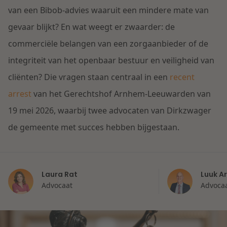
Contact
van een Bibob-advies waaruit een mindere mate van
Herstructurering & Insolventie
Internationale partners
gevaar blijkt? En wat weegt er zwaarder: de
Nederlands
commerciële belangen van een zorgaanbieder of de
Energie
Nieuws
integriteit van het openbaar bestuur en veiligheid van
Dichtbij de kansen en uitdagingen in de
cliënten? Die vragen staan centraal in een
recent
Zorg & Sociaal domein
woningbouw
arrest
van het Gerechtshof Arnhem-Leeuwarden van
19 mei 2026, waarbij twee advocaten van Dirkzwager
Vastgoed
Lees meer
de gemeente met succes hebben bijgestaan.
Overheid & Omgeving
Laura Rat
Luuk A
Aanbesteding & Mededinging
Advocaat
Advocaa
Dichtbij de wendbare onderneming
Aansprakelijkheid & Verzekering
Lees meer