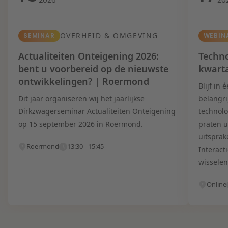
OVERHEID & OMGEVING
SEMINAR
WEBIN
Actualiteiten Onteigening 2026:
Techno
bent u voorbereid op de nieuwste
kwart
ontwikkelingen? | Roermond
Blijf in
Dit jaar organiseren wij het jaarlijkse
belangri
Dirkzwagerseminar Actualiteiten Onteigening
technolo
op 15 september 2026 in Roermond.
praten u
uitsprak
Roermond
13:30 - 15:45
Interact
wisselen
Online