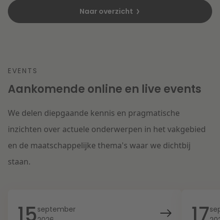
Naar overzicht
EVENTS
Aankomende online en live events
We delen diepgaande kennis en pragmatische
inzichten over actuele onderwerpen in het vakgebied
en de maatschappelijke thema's waar we dichtbij
staan.
15
17
september
se
2026
20