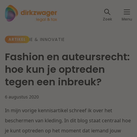
Expertises
Zoek
Menu
Corporate / M&A
Thema's
IE & INNOVATIE
ARTIKEL
Banking & Finance
Dichtbij de energietransitie
Kennis
Fashion en auteursrecht:
Artikelen
Lees meer
Fiscaal
hoe kun je optreden
Events
tegen een inbreuk?
Klantcases
Specialisten
Arbeid & Pensioen
6 augustus 2020
Over ons
IT & Privacy
In mijn vorige kennisartikel schreef ik over het
Dichtbij een toekomstbestendige zorg
Over Dirkzwager
Werken bij
beschermen van kleding. In dit blog staat centraal hoe
IE & Innovatie
je kunt optreden op het moment dat iemand jouw
Lees meer