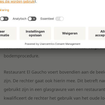
eerder een Argentijns grillrestaurant is begonnen 
met een ouder handelsnaamrecht, stellende 1) dat
verkeer, 2) ouder is, 3) plaatselijke betekenis heef
Daarbij is de ontstaansgeschiedenis van het resta
betekent dat dat M&V het haar niet kan verbiede
voor haar restaurant in Leiden. De rechter volgt di
bodemprocedure.
Restaurant El Gaucho voert bovendien aan de bee
zijn. De rechter gaat ook hierin mee. Dit betreft na
gebruikt zijn in een glasgravure van een restauran
kwalificeert de rechter het gebruik van het oude l