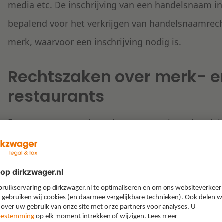
media etc. De inschrijving van een handelsnaam in h
bepalend voor het verkrijgen van handelsnaamrecht
merk, waarvoor een inschrijving nodig is.
Rechtszaken over merk- 
restaurants
Een twee recente uitspraken over merk- en handel
rechter omgaat met merk- en handelsnamen.
Uit het eerste vonnis blijkt dat er een
geschil over
M&V stelt dat dit inbreuk oplevert op haar merkre
waren en diensten in onder meer klasse 43. El Gauch