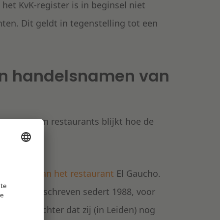
et KvK-register is in beginsel niet
en. Dit geldt in tegenstelling tot een
en handelsnamen van
snamen van restaurants blijkt hoe de
 de naam van het restaurant
El Gaucho.
chten, ingeschreven sedert 1988, voor
o stelt echter dat zij (in Leiden) nog