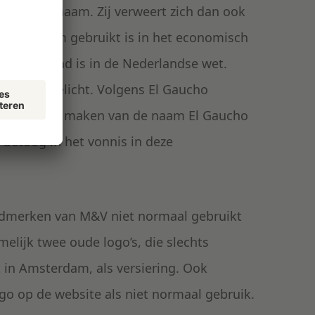
onder die naam. Zij verweert zich dan ook
 deze naam gebruikt is in het economisch
t en 4) erkend is in de Nederlandse wet.
urant toegelicht. Volgens El Gaucho
n gebruik te maken van de naam El Gaucho
t betoog in het vonnis in deze
ldmerken van M&V niet normaal gebruikt
melijk twee oude logo’s, die slechts
t in Amsterdam, als versiering. Ook
ogo op de website als niet normaal gebruik.