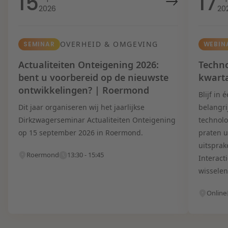
15
17
2026
20
OVERHEID & OMGEVING
SEMINAR
WEBIN
Actualiteiten Onteigening 2026:
Techno
bent u voorbereid op de nieuwste
kwart
ontwikkelingen? | Roermond
Blijf in
Dit jaar organiseren wij het jaarlijkse
belangri
Dirkzwagerseminar Actualiteiten Onteigening
technolo
op 15 september 2026 in Roermond.
praten u
uitsprak
Roermond
13:30 - 15:45
Interact
wisselen
Online