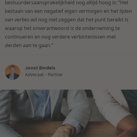
Contact
bestuurdersaansprakelijkheid nog altijd hoog is: “Het
Herstructurering & Insolventie
Internationale partners
bestaan van een negatief eigen vermogen en het lijden
Nederlands
van verlies wil nog niet zeggen dat het punt bereikt is
Energie
waarop het onverantwoord is de onderneming te
Nieuws
continueren en nog verdere verbintenissen met
Dichtbij de kansen en uitdagingen in de
derden aan te gaan.”
Zorg & Sociaal domein
woningbouw
Vastgoed
Lees meer
Joost Bindels
Advocaat - Partner
Overheid & Omgeving
Aanbesteding & Mededinging
Dichtbij de wendbare onderneming
Aansprakelijkheid & Verzekering
Lees meer