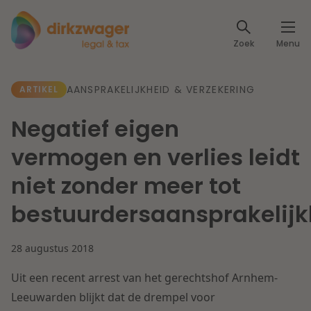
Expertises
Zoek
Menu
Corporate / M&A
Thema's
AANSPRAKELIJKHEID & VERZEKERING
ARTIKEL
Banking & Finance
Dichtbij de energietransitie
Kennis
Negatief eigen
Artikelen
Lees meer
Fiscaal
vermogen en verlies leidt
Events
niet zonder meer tot
Klantcases
Specialisten
Arbeid & Pensioen
bestuurdersaansprakelijk
Over ons
IT & Privacy
28 augustus 2018
Dichtbij een toekomstbestendige zorg
Over Dirkzwager
Werken bij
Uit een recent arrest van het gerechtshof Arnhem-
IE & Innovatie
Leeuwarden blijkt dat de drempel voor
Lees meer