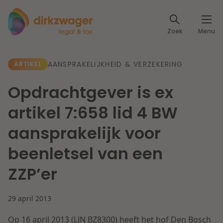
Expertises
Zoek
Menu
Corporate / M&A
Thema's
AANSPRAKELIJKHEID & VERZEKERING
ARTIKEL
Banking & Finance
Dichtbij de energietransitie
Kennis
Opdrachtgever is ex
Artikelen
Lees meer
Fiscaal
artikel 7:658 lid 4 BW
Events
aansprakelijk voor
Klantcases
Specialisten
Arbeid & Pensioen
beenletsel van een
Over ons
ZZP’er
IT & Privacy
Dichtbij een toekomstbestendige zorg
Over Dirkzwager
Werken bij
29 april 2013
IE & Innovatie
Lees meer
Op 16 april 2013 (LJN BZ8300) heeft het hof Den Bosch