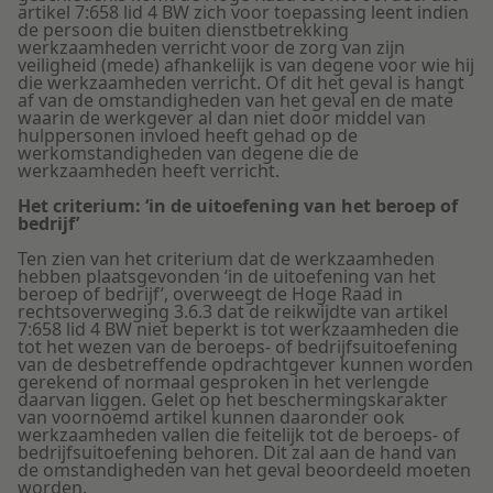
artikel 7:658 lid 4 BW zich voor toepassing leent indien
de persoon die buiten dienstbetrekking
werkzaamheden verricht voor de zorg van zijn
veiligheid (mede) afhankelijk is van degene voor wie hij
die werkzaamheden verricht. Of dit het geval is hangt
af van de omstandigheden van het geval en de mate
waarin de werkgever al dan niet door middel van
hulppersonen invloed heeft gehad op de
werkomstandigheden van degene die de
werkzaamheden heeft verricht.
Het criterium: ‘in de uitoefening van het beroep of
bedrijf’
Ten zien van het criterium dat de werkzaamheden
hebben plaatsgevonden ‘in de uitoefening van het
beroep of bedrijf’, overweegt de Hoge Raad in
rechtsoverweging 3.6.3 dat de reikwijdte van artikel
7:658 lid 4 BW niet beperkt is tot werkzaamheden die
tot het wezen van de beroeps- of bedrijfsuitoefening
van de desbetreffende opdrachtgever kunnen worden
gerekend of normaal gesproken in het verlengde
daarvan liggen. Gelet op het beschermingskarakter
van voornoemd artikel kunnen daaronder ook
werkzaamheden vallen die feitelijk tot de beroeps- of
bedrijfsuitoefening behoren. Dit zal aan de hand van
de omstandigheden van het geval beoordeeld moeten
worden.