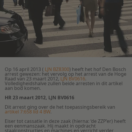
Litigation
Onderwijs
Op 16 april 2013 (
LJN BZ8300
) heeft het hof Den Bosch
arrest gewezen: het vervolg op het arrest van de Hoge
Raad van 23 maart 2012,
LJN BV0616
.
Volledigheidshalve zullen beide arresten in dit artikel
aan bod komen.
HR 23 maart 2012, LJN BV0616
Dit arrest ging over de het toepassingsbereik van
artikel 7:658 lid 4 BW
.
Eiser tot cassatie in deze zaak (hierna: ‘de ZZP’er) heeft
een eenmanszaak. Hij maakt in opdracht
staalconstructies en machines en verricht verder