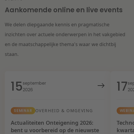
Aankomende online en live events
We delen diepgaande kennis en pragmatische
inzichten over actuele onderwerpen in het vakgebied
en de maatschappelijke thema's waar we dichtbij
staan.
15
17
september
se
2026
20
OVERHEID & OMGEVING
SEMINAR
WEBIN
Actualiteiten Onteigening 2026:
Techno
bent u voorbereid op de nieuwste
kwart