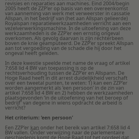
revisies en reparaties aan machines. Eind 2004/begin
2005 heeft de ZZP’er op basis van een overeenkomst
van aanneming van werk met verweerster in cassatie
Allspan, in het bedrijf van (het aan Allspan gelieerde)
Royalspan reparatiewerkzaamheden verricht aan een
vezelverwerkingsmachine. In de uitoefening van deze
werkzaamheden is de ZZP’er een ernstig ongeval
overkomen. Als gevolg daarvan is zijn rechterbeen
boven de knie geamputeerd. De ZZP’er spreekt Allspan
aan tot vergoeding van de schade die hij door het
ongeval heeft geleden.
In deze kwestie speelde met name de vraag of artikel
7:658 lid 4 BW van toepassing is op de
rechtsverhouding tussen de ZZP’er en Allspann. De
Hoge Raad heeft in dit arrest duidelijkheid verschaft
over een tweetal punten, te weten: 1) kan een ZZP’er
worden aangemerkt als ‘een persoon’ in de zin van
artikel 7:658 lid 4 BW en 2) hebben de werkzaamheden
plaatsgevonden ‘in de uitoefening van het beroep of
bedrijf’ van degene in wiens opdracht de arbeid is
verricht?
Het criterium: ‘een persoon’
Een ZZP’er
kan
onder het bereik van artikel 7:658 lid 4
BW vallen. Onder verwijzing naar de parlementaire
geschiedenis komt de Hoge Raad tot het oordeel dat