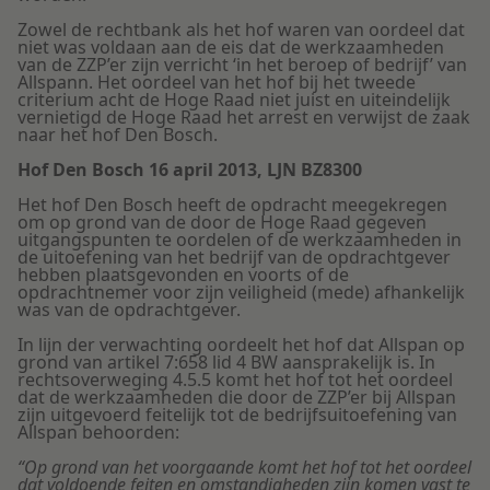
Zowel de rechtbank als het hof waren van oordeel dat
niet was voldaan aan de eis dat de werkzaamheden
van de ZZP’er zijn verricht ‘in het beroep of bedrijf’ van
Allspann. Het oordeel van het hof bij het tweede
criterium acht de Hoge Raad niet juist en uiteindelijk
vernietigd de Hoge Raad het arrest en verwijst de zaak
naar het hof Den Bosch.
Hof Den Bosch 16 april 2013, LJN BZ8300
Het hof Den Bosch heeft de opdracht meegekregen
om op grond van de door de Hoge Raad gegeven
uitgangspunten te oordelen of de werkzaamheden in
de uitoefening van het bedrijf van de opdrachtgever
hebben plaatsgevonden en voorts of de
opdrachtnemer voor zijn veiligheid (mede) afhankelijk
was van de opdrachtgever.
In lijn der verwachting oordeelt het hof dat Allspan op
grond van artikel 7:658 lid 4 BW aansprakelijk is. In
rechtsoverweging 4.5.5 komt het hof tot het oordeel
dat de werkzaamheden die door de ZZP’er bij Allspan
zijn uitgevoerd feitelijk tot de bedrijfsuitoefening van
Allspan behoorden:
“Op grond van het voorgaande komt het hof tot het oordeel
dat voldoende feiten en omstandigheden zijn komen vast te