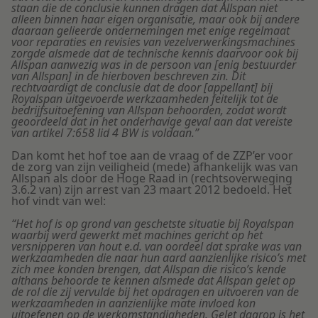
staan die de conclusie kunnen dragen dat Allspan niet
alleen binnen haar eigen organisatie, maar ook bij andere
daaraan gelieerde ondernemingen met enige regelmaat
voor reparaties en revisies van vezelverwerkingsmachines
zorgde alsmede dat de technische kennis daarvoor ook bij
Allspan aanwezig was in de persoon van [enig bestuurder
van Allspan] in de hierboven beschreven zin. Dit
rechtvaardigt de conclusie dat de door [appellant] bij
Royalspan uitgevoerde werkzaamheden feitelijk tot de
bedrijfsuitoefening van Allspan behoorden, zodat wordt
geoordeeld dat in het onderhavige geval aan dat vereiste
van artikel 7:658 lid 4 BW is voldaan.”
Dan komt het hof toe aan de vraag of de ZZP’er voor
de zorg van zijn veiligheid (mede) afhankelijk was van
Allspan als door de Hoge Raad in (rechtsoverweging
3.6.2 van) zijn arrest van 23 maart 2012 bedoeld. Het
hof vindt van wel:
“Het hof is op grond van geschetste situatie bij Royalspan
waarbij werd gewerkt met machines gericht op het
versnipperen van hout e.d. van oordeel dat sprake was van
werkzaamheden die naar hun aard aanzienlijke risico’s met
zich mee konden brengen, dat Allspan die risico’s kende
althans behoorde te kennen alsmede dat Allspan gelet op
de rol die zij vervulde bij het opdragen en uitvoeren van de
werkzaamheden in aanzienlijke mate invloed kon
uitoefenen op de werkomstandigheden. Gelet daarop is het