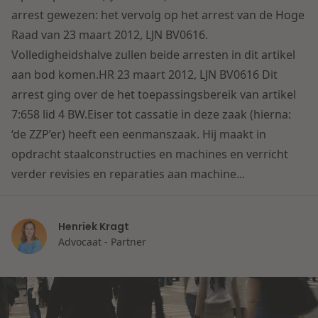
Contact
arrest gewezen: het vervolg op het arrest van de Hoge
Herstructurering & Insolventie
Internationale partners
Raad van 23 maart 2012, LJN BV0616.
Nederlands
Volledigheidshalve zullen beide arresten in dit artikel
Energie
Nieuws
aan bod komen.HR 23 maart 2012, LJN BV0616 Dit
arrest ging over de het toepassingsbereik van artikel
Dichtbij de kansen en uitdagingen in de
Zorg & Sociaal domein
7:658 lid 4 BW.Eiser tot cassatie in deze zaak (hierna:
woningbouw
‘de ZZP’er) heeft een eenmanszaak. Hij maakt in
opdracht staalconstructies en machines en verricht
Vastgoed
Lees meer
verder revisies en reparaties aan machine...
Overheid & Omgeving
Henriek Kragt
Advocaat - Partner
Aanbesteding & Mededinging
Dichtbij de wendbare onderneming
Aansprakelijkheid & Verzekering
Lees meer