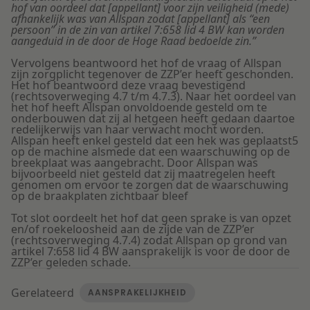
hof van oordeel dat [appellant] voor zijn veiligheid (mede)
afhankelijk was van Allspan zodat [appellant] als “een
persoon” in de zin van artikel 7:658 lid 4 BW kan worden
aangeduid in de door de Hoge Raad bedoelde zin.”
Vervolgens beantwoord het hof de vraag of Allspan
zijn zorgplicht tegenover de ZZP’er heeft geschonden.
Het hof beantwoord deze vraag bevestigend
(rechtsoverweging 4.7 t/m 4.7.3). Naar het oordeel van
het hof heeft Allspan onvoldoende gesteld om te
onderbouwen dat zij al hetgeen heeft gedaan daartoe
redelijkerwijs van haar verwacht mocht worden.
Allspan heeft enkel gesteld dat een hek was geplaatst5
op de machine alsmede dat een waarschuwing op de
breekplaat was aangebracht. Door Allspan was
bijvoorbeeld niet gesteld dat zij maatregelen heeft
genomen om ervoor te zorgen dat de waarschuwing
op de braakplaten zichtbaar bleef
Tot slot oordeelt het hof dat geen sprake is van opzet
en/of roekeloosheid aan de zijde van de ZZP’er
(rechtsoverweging 4.7.4) zodat Allspan op grond van
artikel 7:658 lid 4 BW aansprakelijk is voor de door de
ZZP’er geleden schade.
Gerelateerd
AANSPRAKELIJKHEID