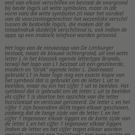
veel van elkaar verschillen en bestaat de voorgrond
bij beide logo’s uit witte symbolen, maar in (de
vorm van) die witte symbolen zit naar het oordeel
van de voorzieningenrechter het wezenlijke verschil
tussen de bedoelde logo’s, die maken dat de
totaalindruk duidelijk verschillend is, ook indien de
apps op een mobiele telefoon worden getoond.
Het logo van de nieuwsapp van De Limburger
bestaat, naast de blauwe achtergrond, uit een witte
letter L in het klassiek ogende lettertype Brando,
terwijl het logo van L1 bestaat uit een gestileerde,
modern en “strak” ogende letter L. Daarnaast
gebruikt L1 in haar logo nog een exacte kopie van
het symbool dat is gebruikt om de letter L uit te
beelden, maar nu om het cijfer 1 uit te beelden. Het
symbool dat is gebruikt om de letter L uit te beelden
als cijfer 1 is daartoe ten opzichte van die letter
horizontaal en verticaal geroteerd. De letter L en het
cijfer 1 zijn bovendien dicht tegen elkaar geschoven,
zodanig dat de lange zijde van de letter L en het
cijfer 1 tegenover elkaar liggen en de korte zijde van
de letter L en het cijfer 1 tegenover elkaar liggen.
Indien de letter en het cijfer tegen elkaar worden
gedrukt ontstaat een “rechthoek” met twee rechte en