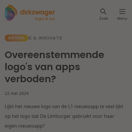
Expertises
Zoek
Menu
Corporate / M&A
Thema's
IE & INNOVATIE
ARTIKEL
Banking & Finance
Dichtbij de energietransitie
Kennis
Overeenstemmende
Artikelen
Lees meer
Fiscaal
logo's van apps
Events
verboden?
Klantcases
Specialisten
Arbeid & Pensioen
22 mei 2024
Over ons
IT & Privacy
Lijkt het nieuwe logo van de L1 nieuwsapp te veel lijkt
Dichtbij een toekomstbestendige zorg
Over Dirkzwager
Werken bij
op het logo dat De Limburger gebruikt voor haar
IE & Innovatie
eigen nieuwsapp?
Lees meer