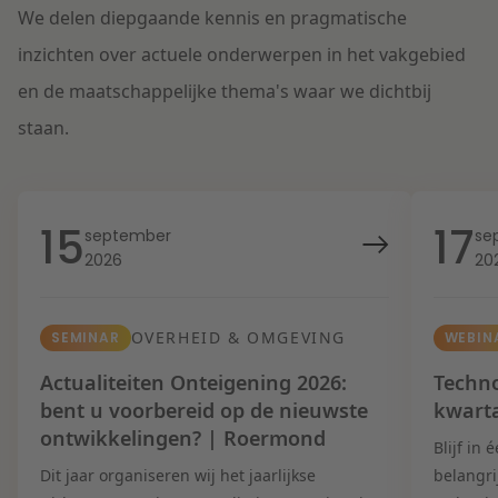
We delen diepgaande kennis en pragmatische
inzichten over actuele onderwerpen in het vakgebied
en de maatschappelijke thema's waar we dichtbij
staan.
15
17
september
se
2026
20
OVERHEID & OMGEVING
SEMINAR
WEBIN
Actualiteiten Onteigening 2026:
Techno
bent u voorbereid op de nieuwste
kwart
ontwikkelingen? | Roermond
Blijf in
Dit jaar organiseren wij het jaarlijkse
belangri