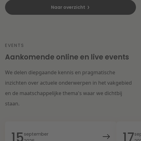
Naar overzicht
EVENTS
Aankomende online en live events
We delen diepgaande kennis en pragmatische
inzichten over actuele onderwerpen in het vakgebied
en de maatschappelijke thema's waar we dichtbij
staan.
15
17
september
se
2026
20