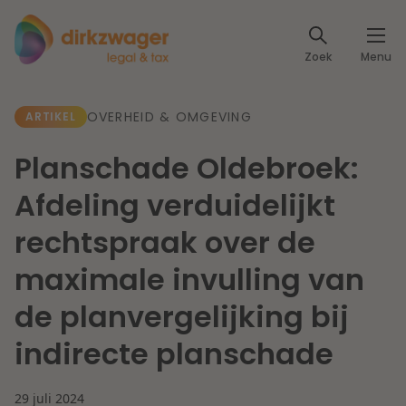
Expertises
Zoek
Menu
Corporate / M&A
Thema's
OVERHEID & OMGEVING
ARTIKEL
Banking & Finance
Dichtbij de energietransitie
Kennis
Planschade Oldebroek:
Artikelen
Lees meer
Fiscaal
Afdeling verduidelijkt
Events
rechtspraak over de
Klantcases
Specialisten
Arbeid & Pensioen
maximale invulling van
Over ons
de planvergelijking bij
IT & Privacy
Dichtbij een toekomstbestendige zorg
indirecte planschade
Over Dirkzwager
Werken bij
IE & Innovatie
Lees meer
29 juli 2024