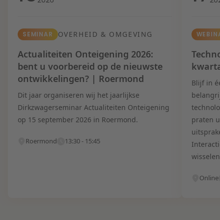
OVERHEID & OMGEVING
SEMINAR
WEBIN
Actualiteiten Onteigening 2026:
Techno
bent u voorbereid op de nieuwste
kwart
ontwikkelingen? | Roermond
Blijf in
Dit jaar organiseren wij het jaarlijkse
belangri
Dirkzwagerseminar Actualiteiten Onteigening
technolo
op 15 september 2026 in Roermond.
praten u
uitsprak
Roermond
13:30 - 15:45
Interact
wisselen
Online