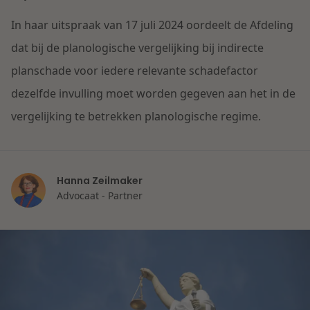
Contact
Herstructurering & Insolventie
Internationale partners
In haar uitspraak van 17 juli 2024 oordeelt de Afdeling
Nederlands
dat bij de planologische vergelijking bij indirecte
Energie
planschade voor iedere relevante schadefactor
Nieuws
dezelfde invulling moet worden gegeven aan het in de
Dichtbij de kansen en uitdagingen in de
Zorg & Sociaal domein
vergelijking te betrekken planologische regime.
woningbouw
Vastgoed
Lees meer
Hanna Zeilmaker
Advocaat - Partner
Overheid & Omgeving
Aanbesteding & Mededinging
Dichtbij de wendbare onderneming
Aansprakelijkheid & Verzekering
Lees meer