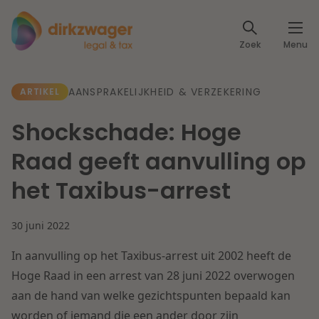
Expertises
Zoek
Menu
Corporate / M&A
Thema's
AANSPRAKELIJKHEID & VERZEKERING
ARTIKEL
Banking & Finance
Dichtbij de energietransitie
Kennis
Shockschade: Hoge
Artikelen
Lees meer
Fiscaal
Raad geeft aanvulling op
Events
het Taxibus-arrest
Klantcases
Specialisten
Arbeid & Pensioen
30 juni 2022
Over ons
IT & Privacy
In aanvulling op het Taxibus-arrest uit 2002 heeft de
Dichtbij een toekomstbestendige zorg
Over Dirkzwager
Hoge Raad in een arrest van 28 juni 2022 overwogen
Werken bij
IE & Innovatie
aan de hand van welke gezichtspunten bepaald kan
Lees meer
worden of iemand die een ander door zijn