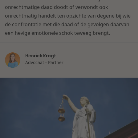
Contact
onrechtmatige daad doodt of verwondt ook
Herstructurering & Insolventie
Internationale partners
onrechtmatig handelt ten opzichte van degene bij wie
Nederlands
de confrontatie met die daad of de gevolgen daarvan
Energie
Nieuws
een hevige emotionele schok teweeg brengt.
Dichtbij de kansen en uitdagingen in de
Zorg & Sociaal domein
woningbouw
Henriek Kragt
Advocaat - Partner
Vastgoed
Lees meer
Overheid & Omgeving
Aanbesteding & Mededinging
Dichtbij de wendbare onderneming
Aansprakelijkheid & Verzekering
Lees meer