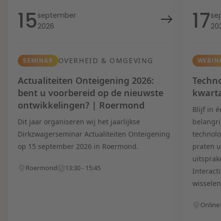
15
17
september
se
2026
20
OVERHEID & OMGEVING
SEMINAR
WEBIN
Actualiteiten Onteigening 2026:
Techno
bent u voorbereid op de nieuwste
kwart
ontwikkelingen? | Roermond
Blijf in
Dit jaar organiseren wij het jaarlijkse
belangri
Dirkzwagerseminar Actualiteiten Onteigening
technolo
op 15 september 2026 in Roermond.
praten u
uitsprak
Roermond
13:30 - 15:45
Interact
wisselen
Online