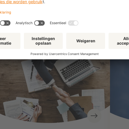
dee
pro
Meld u aan
28 o
(Ach
verwe
zijn 