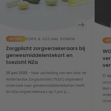
nking & Finance
rporate & M&A
 veerkrachtige onderneming
ergie
caal
rstructurering & Insolventie
& Innovatie
& Privacy
igation
ZORG & SOCIAAL DOMEIN
ARTIKEL
derwijs
AR
erheid & Omgeving
stgoed
Zorgplicht zorgverzekeraars bij
WO
rg & Sociaal domein
geneesmiddelentekort en
ver
toezicht NZa
ve
25 juni 2025 -
Naar aanleiding van een door de
17 d
Nederlandse Zorgautoriteit (“NZa”) uitgevoerd
vers
onderzoek naar geneesmiddelentekorten heeft
Wet 
de NZa zorgverzekeraars op 5 juni jl....
onde
Unive