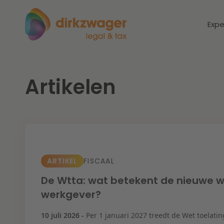
Expe
Artikelen
Expertises
Thema's
Corporate / M&A
Dichtbij de
Dic
energietransitie
to
Banking & Finance
zo
ARTIKEL
FISCAAL
Fiscaal
Lees meer
Lee
De Wtta: wat betekent de nieuwe we
werkgever?
Arbeid & Pensioen
10 juli 2026 -
Per 1 januari 2027 treedt de Wet toelatin
IT & Privacy