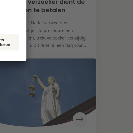
lgeschil: verzoeker dient de
ceskosten te betalen
ktober 2024 -
Nadat verweerster
mea) in de deelgeschilprocedure een
erschrift indient, trekt verzoeker eenzijdig
verzoekschrift in. Dit doet hij een dag voor...