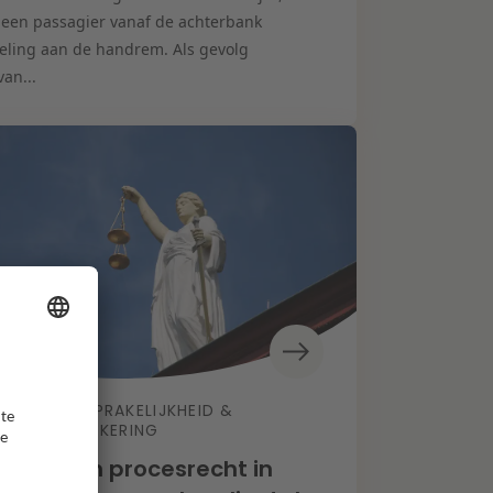
t een passagier vanaf de achterbank
seling aan de handrem. Als gevolg
an...
AANSPRAKELIJKHEID &
TIKEL
VERZEKERING
bruik van procesrecht in