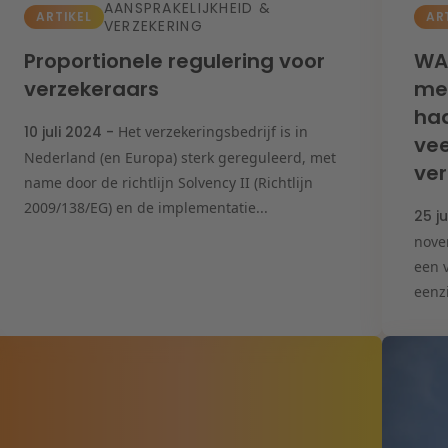
AANSPRAKELIJKHEID &
ARTIKEL
AR
VERZEKERING
Proportionele regulering voor
WA
verzekeraars
me
haa
10 juli 2024 -
Het verzekeringsbedrijf is in
vee
Nederland (en Europa) sterk gereguleerd, met
ver
name door de richtlijn Solvency II (Richtlijn
2009/138/EG) en de implementatie...
25 j
nove
een 
eenzi