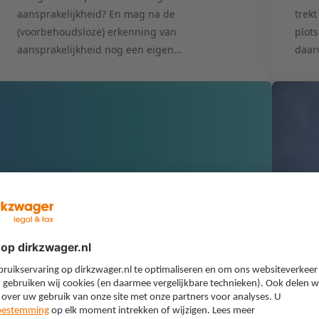
aansprakelijkheid? En mag na de
trek
(voorbehoudsloze) erkenning van
plot
aansprakelijkheid nog een eigen...
daarv
Op de hoogte in uw
interessegebied
Met onze themanieuwsbrief ontvangt u
belangrijke updates en ontwikkelingen
AR
direct in uw inbox
Mis