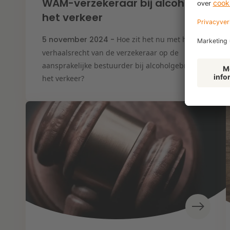
WAM-verzekeraar bij alcohol in
het verkeer
5 november 2024 -
Hoe zit het nu met het
verhaalsrecht van de verzekeraar op de
aansprakelijke bestuurder bij alcoholgebruik in
het verkeer?