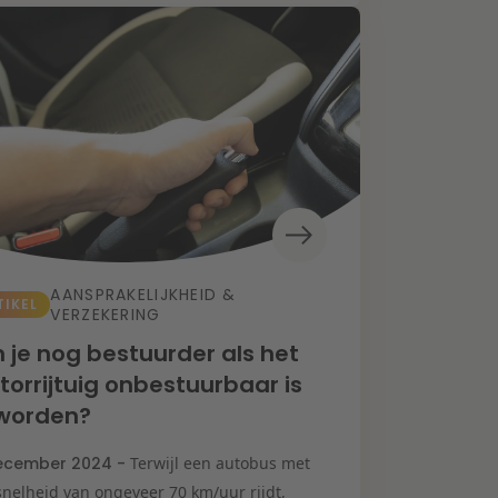
AANSPRAKELIJKHEID &
TIKEL
VERZEKERING
 je nog bestuurder als het
orrijtuig onbestuurbaar is
worden?
ecember 2024 -
Terwijl een autobus met
snelheid van ongeveer 70 km/uur rijdt,