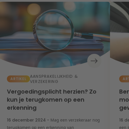
AANSPRAKELIJKHEID &
ARTIKEL
AR
VERZEKERING
Vergoedingsplicht herzien? Zo
Ben
kun je terugkomen op een
mot
erkenning
ge
16 december 2024 -
Mag een verzekeraar nog
16 d
terugkomen op een erkenning van
een 