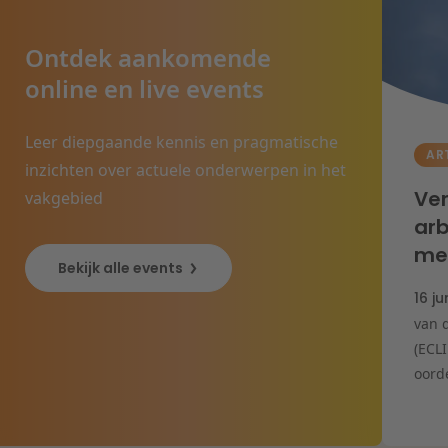
Ontdek aankomende
online en live events
Leer diepgaande kennis en pragmatische
AR
inzichten over actuele onderwerpen in het
Ver
vakgebied
arb
me
Bekijk alle events
16 j
van 
(ECL
oorde