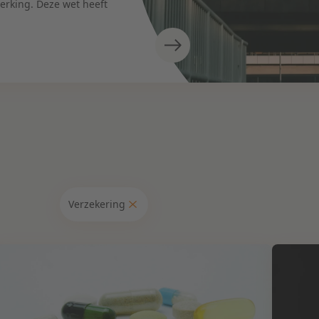
werking. Deze wet heeft
Verzekering
pertises
nbesteding & Mededinging
nsprakelijkheid & Verzekering
beid & Pensioen