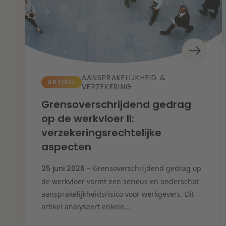
Wendbare onderneming
Ba
Co
De
En
Fis
He
IE 
IT 
Lit
AANSPRAKELIJKHEID &
On
ARTIKEL
VERZEKERING
Ov
Va
Grensoverschrijdend gedrag
Zo
op de werkvloer II:
verzekeringsrechtelijke
aspecten
25 juni 2026 -
Grensoverschrijdend gedrag op
de werkvloer vormt een serieus en onderschat
aansprakelijkheidsrisico voor werkgevers. Dit
artikel analyseert enkele...