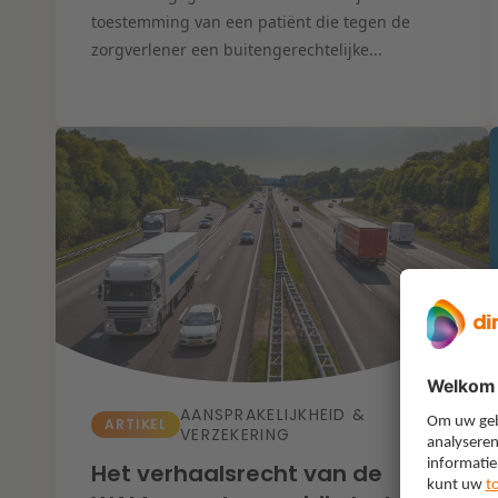
toestemming van een patiënt die tegen de
zorgverlener een buitengerechtelijke...
AANSPRAKELIJKHEID &
ARTIKEL
VERZEKERING
Het verhaalsrecht van de