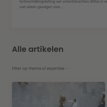
terbeschikkingstelling van arbeidskrachten (Wtta) in 
niet alleen gevolgen voor...
Alle artikelen
Filter op thema of expertise
Thema's
Ex
Energietransitie
Aa
Kansen en uitdagingen in de woningbouw
Aa
Toekomstbestendige zorg
Ar