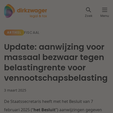
Expertises
Zoek
Menu
Corporate / M&A
Thema's
FISCAAL
ARTIKEL
Banking & Finance
Dichtbij de energietransitie
Kennis
Update: aanwijzing voor
Artikelen
Lees meer
Fiscaal
massaal bezwaar tegen
Events
belastingrente voor
Klantcases
Specialisten
Arbeid & Pensioen
vennootschapsbelasting
Over ons
IT & Privacy
3 maart 2025
Dichtbij een toekomstbestendige zorg
Over Dirkzwager
Werken bij
De Staatssecretaris heeft met het Besluit van 7
IE & Innovatie
Lees meer
februari 2025 (“
het Besluit
”) aanwijzingen gegeven