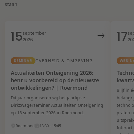
staan.
15
17
september
se
2026
20
OVERHEID & OMGEVING
SEMINAR
WEBIN
Actualiteiten Onteigening 2026:
Techno
bent u voorbereid op de nieuwste
kwart
ontwikkelingen? | Roermond
Blijf in
Dit jaar organiseren wij het jaarlijkse
belangri
Dirkzwagerseminar Actualiteiten Onteigening
technolo
op 15 september 2026 in Roermond.
praten u
uitsprak
Roermond
13:30 - 15:45
Interact