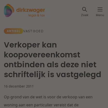
Expertises
Zoek
Menu
Corporate / M&A
Thema's
VASTGOED
ARTIKEL
Banking & Finance
Dichtbij de energietransitie
Kennis
Verkoper kan
Artikelen
Lees meer
Fiscaal
koopovereenkomst
Events
ontbinden als deze niet
Klantcases
Specialisten
Arbeid & Pensioen
schriftelijk is vastgelegd
Over ons
IT & Privacy
16 december 2011
Dichtbij een toekomstbestendige zorg
Over Dirkzwager
Werken bij
Op grond van de wet is voor de verkoop van een
IE & Innovatie
Lees meer
woning aan een particulier vereist dat de