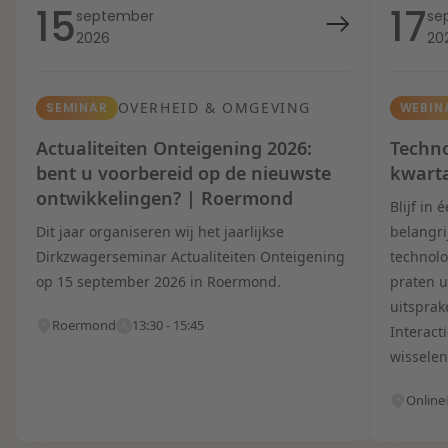
15
17
september
se
2026
20
OVERHEID & OMGEVING
SEMINAR
WEBIN
Actualiteiten Onteigening 2026:
Techno
bent u voorbereid op de nieuwste
kwart
ontwikkelingen? | Roermond
Blijf in
Dit jaar organiseren wij het jaarlijkse
belangri
Dirkzwagerseminar Actualiteiten Onteigening
technolo
op 15 september 2026 in Roermond.
praten u
uitsprak
Roermond
13:30 - 15:45
Interact
wisselen
Online