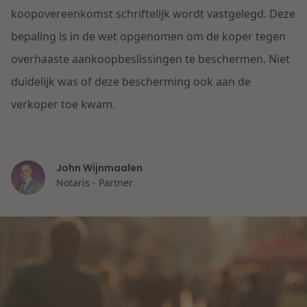
Contact
koopovereenkomst schriftelijk wordt vastgelegd. Deze
Herstructurering & Insolventie
Internationale partners
bepaling is in de wet opgenomen om de koper tegen
Nederlands
overhaaste aankoopbeslissingen te beschermen. Niet
Energie
Nieuws
duidelijk was of deze bescherming ook aan de
Dichtbij de kansen en uitdagingen in de
verkoper toe kwam.
Zorg & Sociaal domein
woningbouw
Vastgoed
Lees meer
John Wijnmaalen
Notaris - Partner
Overheid & Omgeving
Aanbesteding & Mededinging
Dichtbij de wendbare onderneming
Aansprakelijkheid & Verzekering
Lees meer