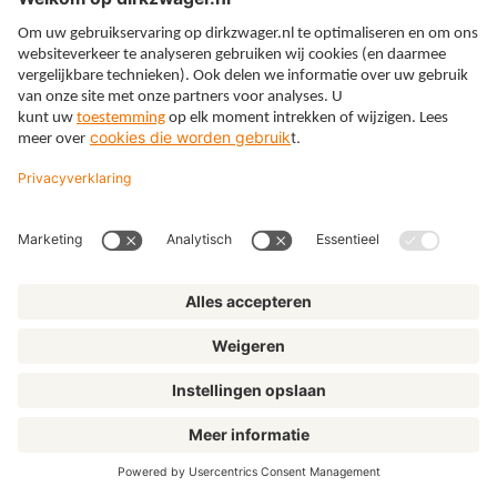
Expertises
Thema’s
Kennis
Over ons
© Dirkzwager
Algemene voorwaarden
Privacy
Cookies
Klachtenregeling
Disclaimer
Privacyinstellingen