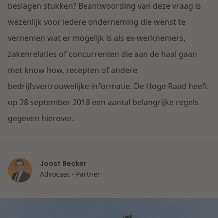
Contact
beslagen stukken? Beantwoording van deze vraag is
Herstructurering & Insolventie
Internationale partners
wezenlijk voor iedere onderneming die wenst te
Nederlands
vernemen wat er mogelijk is als ex-werknemers,
Energie
Nieuws
zakenrelaties of concurrenten die aan de haal gaan
met know how, recepten of andere
Dichtbij de kansen en uitdagingen in de
Zorg & Sociaal domein
woningbouw
bedrijfsvertrouwelijke informatie. De Hoge Raad heeft
op 28 september 2018 een aantal belangrijke regels
Vastgoed
Lees meer
gegeven hierover.
Overheid & Omgeving
Joost Becker
Aanbesteding & Mededinging
Advocaat - Partner
Dichtbij de wendbare onderneming
Aansprakelijkheid & Verzekering
Lees meer