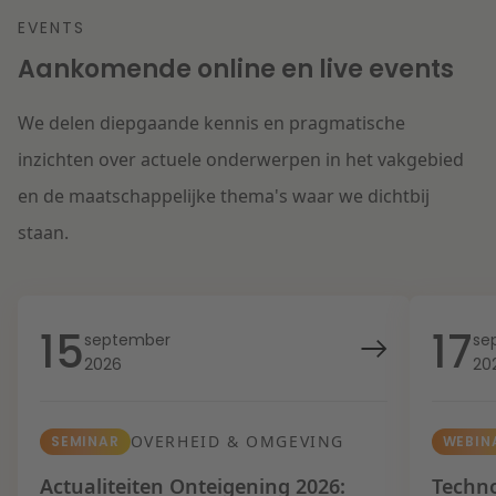
EVENTS
Aankomende online en live events
We delen diepgaande kennis en pragmatische
inzichten over actuele onderwerpen in het vakgebied
en de maatschappelijke thema's waar we dichtbij
staan.
15
17
september
se
2026
20
OVERHEID & OMGEVING
SEMINAR
WEBIN
Actualiteiten Onteigening 2026:
Techno