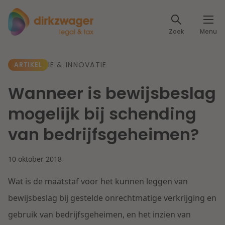
Expertises
Zoek
Menu
Corporate / M&A
Thema's
IE & INNOVATIE
ARTIKEL
Banking & Finance
Dichtbij de energietransitie
Kennis
Wanneer is bewijsbeslag
Artikelen
Lees meer
Fiscaal
mogelijk bij schending
Events
van bedrijfsgeheimen?
Klantcases
Specialisten
Arbeid & Pensioen
10 oktober 2018
Over ons
IT & Privacy
Wat is de maatstaf voor het kunnen leggen van
Dichtbij een toekomstbestendige zorg
Over Dirkzwager
Werken bij
bewijsbeslag bij gestelde onrechtmatige verkrijging en
IE & Innovatie
gebruik van bedrijfsgeheimen, en het inzien van
Lees meer