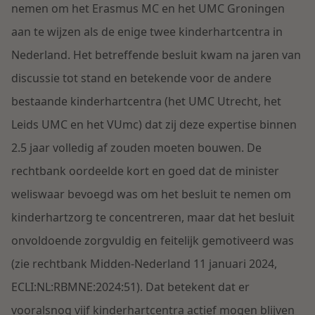
Contact
nemen om het Erasmus MC en het UMC Groningen
Herstructurering & Insolventie
Internationale partners
aan te wijzen als de enige twee kinderhartcentra in
Nederlands
Nederland. Het betreffende besluit kwam na jaren van
Energie
Nieuws
discussie tot stand en betekende voor de andere
bestaande kinderhartcentra (het UMC Utrecht, het
Dichtbij de kansen en uitdagingen in de
Zorg & Sociaal domein
woningbouw
Leids UMC en het VUmc) dat zij deze expertise binnen
2.5 jaar volledig af zouden moeten bouwen. De
Vastgoed
Lees meer
rechtbank oordeelde kort en goed dat de minister
weliswaar bevoegd was om het besluit te nemen om
Overheid & Omgeving
kinderhartzorg te concentreren, maar dat het besluit
onvoldoende zorgvuldig en feitelijk gemotiveerd was
Aanbesteding & Mededinging
(zie rechtbank Midden-Nederland 11 januari 2024,
Dichtbij de wendbare onderneming
ECLI:NL:RBMNE:2024:51). Dat betekent dat er
Aansprakelijkheid & Verzekering
vooralsnog vijf kinderhartcentra actief mogen blijven
Lees meer