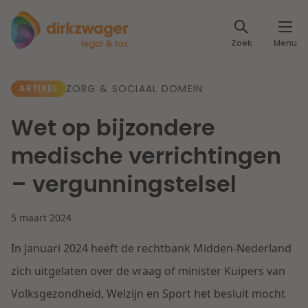
Expertises
Zoek
Menu
Corporate / M&A
Thema's
ZORG & SOCIAAL DOMEIN
ARTIKEL
Banking & Finance
Dichtbij de energietransitie
Kennis
Wet op bijzondere
Artikelen
Lees meer
Fiscaal
medische verrichtingen
Events
– vergunningstelsel
Klantcases
Specialisten
Arbeid & Pensioen
5 maart 2024
Over ons
IT & Privacy
In januari 2024 heeft de rechtbank Midden-Nederland
Dichtbij een toekomstbestendige zorg
Over Dirkzwager
Werken bij
zich uitgelaten over de vraag of minister Kuipers van
IE & Innovatie
Volksgezondheid, Welzijn en Sport het besluit mocht
Lees meer