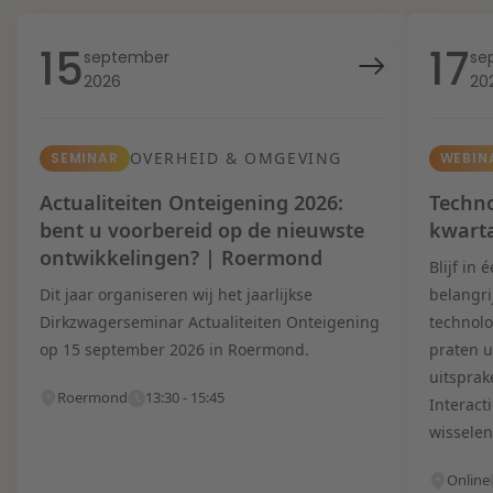
15
17
september
se
2026
20
OVERHEID & OMGEVING
SEMINAR
WEBIN
Actualiteiten Onteigening 2026:
Techno
bent u voorbereid op de nieuwste
kwart
ontwikkelingen? | Roermond
Blijf in
Dit jaar organiseren wij het jaarlijkse
belangri
Dirkzwagerseminar Actualiteiten Onteigening
technolo
op 15 september 2026 in Roermond.
praten u
uitsprak
Roermond
13:30 - 15:45
Interact
wisselen
Online