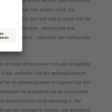
erschillende wijzen worden gepresenteerd,
steed dan aan het andere merk. De
esenteerd is dan ook niet in strijd met de
jke verkoopwijze – waarbij het ene
andere product – niet door een verhuurder
rtoe:
in de hoop dat iemand er iets van zijn gading
g is dus onderdeel van het verkoopproces en
t het de winkelexploitant in beginsel ook niet
methoden” te veranderen als de concurrentie
het winkelcentrum volop aanwezig is. Een
t van het cliënteel te trekken, niet gehinderd