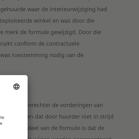
 gehuurde waar de interieurwijziging had
ëxploiteerde winkel en was door die
we merk de formule gewijzigd. Door die
ruikt conform de contractuele
k was toestemming nodig van de
ft de kantonrechter de vorderingen van
 overwogen dat door huurder niet in strijd
eld. Onderdeel van de formule is dat de