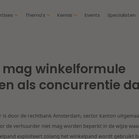
rtises
Thema's
Kennis
Events
Specialisten
Artikelen
Over D
Klantcases
Intern
r mag winkelformule
IE & Innovatie
Overh
Nieuw
htbij een
Dichtbij de kansen en
n als concurrentie da
ekomstbestendige
uitdagingen in de
Herstructurering & Insolventie
Aanbe
rg
woningbouw
Energie
Aansp
s meer
Lees meer
aar is door de rechtbank Amsterdam, sector kanton uitgemaa
Zorg & Sociaal domein
Litiga
r de verhuurder niet mag worden beperkt in de wijze waar
elpand exploiteert zolang het winkelpand wordt gebruikt 
Vastgoed
Onder