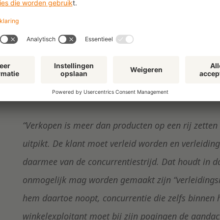
door huurder verkochte merken en producten op v
waarbij aan het ene merk meer aandacht wordt be
opvallende wijze waarop dit nieuwe merk werd gepr
formule. Volgens de kantonrechter mag een dergeli
product opvallender wordt gepresenteerd dan het 
worden verboden. De kantonrechter overweegt daa
“Verkopen is meer dan producten op een rij zetten 
uitpikt. De klant moet verleid worden en verleidin
daarmee van de concurrentiestrijd. Dat houdt in da
onmogelijk mag worden gemaakt zijn “verleidings
hem daartoe noopt, concurrentie die zelfs binnen 
winkelexploitant moet bij zijn pogingen de aandach