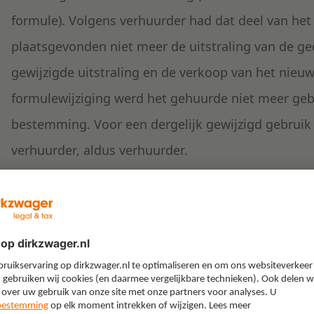
formule). Volgens verhuurder had dat deel van het
plaatsgevonden niet meer de uitstraling van de ge
gewijzigde uitstraling en de verkoop van het nieu
formulewijziging werd het gehuurde niet meer geb
bestemming. Voor een dergelijk gewijzigd gebrui
verhuurder, aldus verhuurder.
Winkelformule
In lijn met het door huurder gevoerde verweer hee
verhuurder afgewezen. Door de kantonrechter werd
met haar contractuele verplichtingen werd gehand