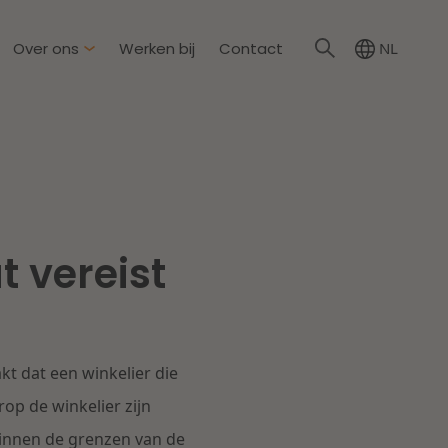
Over ons
Werken bij
Contact
NL
irkzwager
ationale partners
eid & Omgeving
s
Dichtbij de wendbare
t vereist
onderneming
steding & Mededinging
rakelijkheid & Verzekering
Lees meer
kt dat een winkelier die
tion
op de winkelier zijn
binnen de grenzen van de
wijs