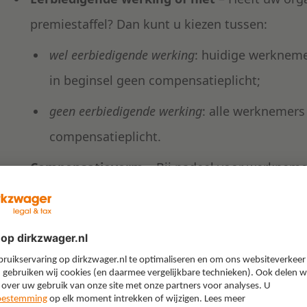
premiestaffel? Dan kunt u kiezen tussen:
wel eerbiedigende werking
: huidige werknem
in beginsel geen compensatieplicht;
geen eerbiedigende werking
: alle werknemers
compensatieplicht.
Compensatievorm
– Bij nadeel voor werknem
Daarbij kan worden gekozen voor de pensioensfee
of de salarissfeer (extra loon, maar niet pensi
Keuzes vanuit het nabes
Ook op het gebied van het nabestaandenpensioen z