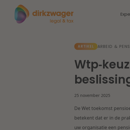
Expe
Expertises
Thema's
ARBEID & PEN
ARTIKEL
Wtp‑keuz
Corporate / M&A
Dichtbij de
Dic
beslissin
energietransitie
to
Banking & Finance
zo
25 november 2025
Fiscaal
Lees meer
Lee
De Wet toekomst pensioe
Arbeid & Pensioen
betekent dat er in de pr
uw organisatie een pensio
IT & Privacy