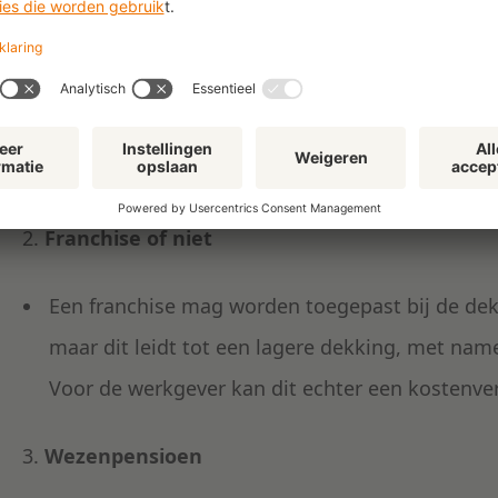
Dekkingsniveau partnerpensioen
U mag maximaal 50% van het salaris verzekeren
toegestaan.
Franchise of niet
Een franchise mag worden toegepast bij de de
maar dit leidt tot een lagere dekking, met nam
Voor de werkgever kan dit echter een kostenve
Wezenpensioen