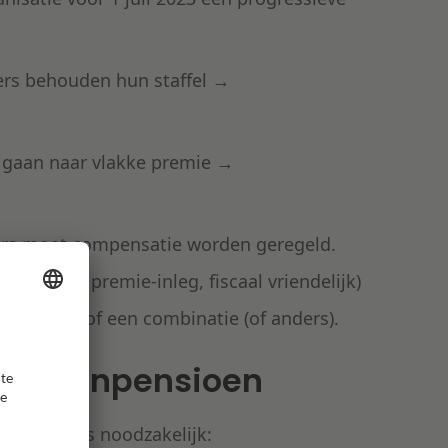
ers behouden hun staffel →
 gaan naar vlakke premie →
ers moet compensatie worden geregeld.
r (extra premie-inleg, fiscaal vriendelijk)
oengevend) of een combinatie (of anders).
taandenpensioen
ijn keuzes noodzakelijk: