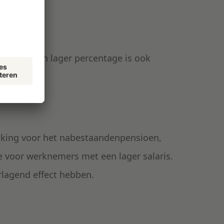
, maar een lager percentage is ook
kking voor het nabestaandenpensioen,
e voor werknemers met een lager salaris.
rlagend effect hebben.