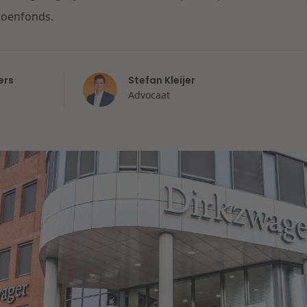
ioenfonds.
ers
Stefan Kleijer
Advocaat