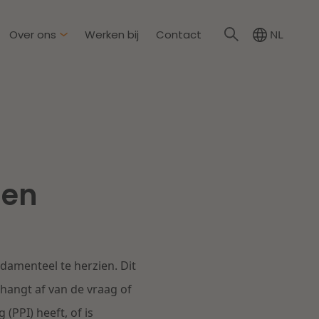
Over ons
Werken bij
Contact
NL
irkzwager
ationale partners
eid & Omgeving
s
Dichtbij de wendbare
gen
onderneming
steding & Mededinging
rakelijkheid & Verzekering
Lees meer
amenteel te herzien. Dit
tion
hangt af van de vraag of
(PPI) heeft, of is
wijs