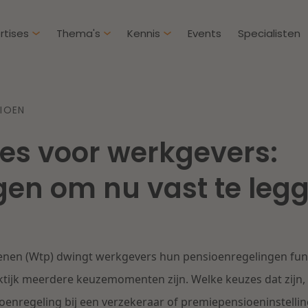
rtises
Thema's
Kennis
Events
Specialisten
Artikelen
Over D
SIOEN
Klantcases
Intern
es voor werkgevers:
IE & Innovatie
Overh
Nieuw
htbij een
Dichtbij de kansen en
gen om nu vast te leg
ekomstbestendige
uitdagingen in de
Herstructurering & Insolventie
Aanbe
rg
woningbouw
Energie
Aansp
s meer
Lees meer
nen (Wtp) dwingt werkgevers hun pensioenregelingen fund
Zorg & Sociaal domein
Litiga
aktijk meerdere keuzemomenten zijn. Welke keuzes dat zijn, 
enregeling bij een verzekeraar of premiepensioeninstelling 
Vastgoed
Onder