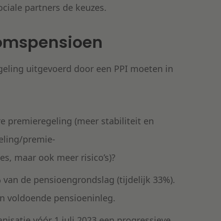
iale partners de keuzes.
domspensioen
geling uitgevoerd door een PPI moeten in
re premieregeling (meer stabiliteit en
eling/premie-
s, maar ook meer risico’s)?
van de pensioengrondslag (tijdelijk 33%).
en voldoende pensioeninleg.
nisatie vóór 1 juli 2023 een progressieve