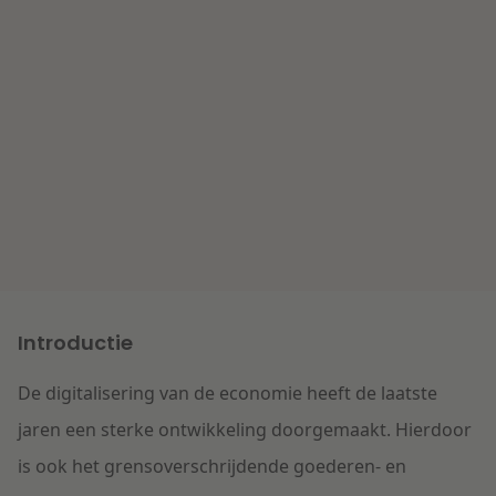
Litigation
Onderwijs
Introductie
De digitalisering van de economie
heeft
de laatste
jaren
een
sterke
ontwikkeling doorgemaakt
.
Hierdoor
is ook
het
grensoverschrijdend
e
goederen-
en