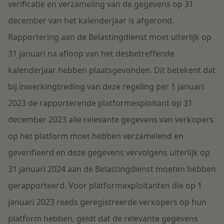
verificatie en verzameling van de gegevens op 31
december van het kalenderjaar
is
afgerond.
R
apportering
aan de Belastingdienst
moet
u
iterlijk op
31 januari
na afloop van
het
des
betreffende
kalenderjaar
hebben plaatsgevonden.
Dit betekent dat
bij
inwerkingtreding van
deze
regeling per 1 januari
2023 de rapporterende platformexploitant op 31
december 2023 alle relevante gegevens van verkopers
op
het
platform
moet hebben
verzamelend en
geverifieerd en
deze gegevens
vervolgens
uiterlijk op
31 januari 2024 aan de Belastingdienst
moeten
he
bben
gerapporteerd. Voor platformexploitanten die op 1
januari 2023
reeds
geregistreerde verkopers
op hun
platform
hebben, geldt dat de relevante gegevens