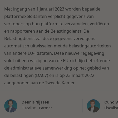
Contact
Herstructurering & Insolventie
Internationale partners
Met ingang van 1 januari 2023 worden bepaalde
Nederlands
platformexploitanten verplicht gegevens van
verkopers op hun platform te verzamelen, verifiëren
Energie
Nieuws
en rapporteren aan de Belastingdienst. De
Dichtbij de kansen en uitdagingen in de
Belastingdienst zal deze gegevens vervolgens
Zorg & Sociaal domein
woningbouw
automatisch uitwisselen met de belastingautoriteiten
van andere EU-lidstaten. Deze nieuwe regelgeving
Vastgoed
Lees meer
volgt uit een wijziging van de EU-richtlijn betreffende
de administratieve samenwerking op het gebied van
de belastingen (DAC7) en is op 23 maart 2022
Overheid & Omgeving
aangeboden aan de Tweede Kamer.
Aanbesteding & Mededinging
Dichtbij de wendbare onderneming
Dennis Nijssen
Cuno W
Fiscalist - Partner
Fiscali
Aansprakelijkheid & Verzekering
Lees meer