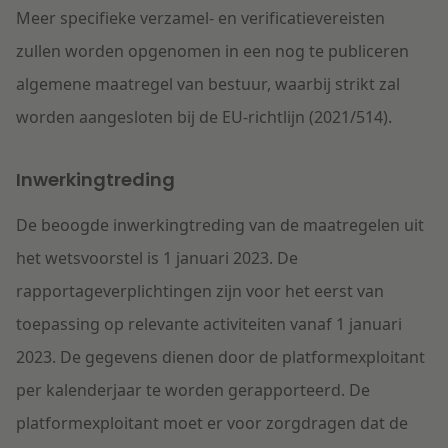
Meer specifieke verzamel- en verificatievereisten
zullen worden opgenomen in een nog te publicer
en
algemene maatregel van bestuur
,
waarbij strikt zal
worden aangesloten bij de EU-richtlijn (2021/514).
Inwerkingtreding
De beoogde inwerkingtreding van de maatregelen uit
het wetsvoorstel is 1 januari 2023.
De
rapportageverplichtingen
zijn
voor het eerst
van
toepassing
op
relevante activiteiten vanaf 1 januari
2023.
De gegevens dienen
door de platformexploitant
per kalenderjaar te worden gerapporteerd
.
De
platformexploitant
moet e
r
voor zor
g
d
ragen dat de