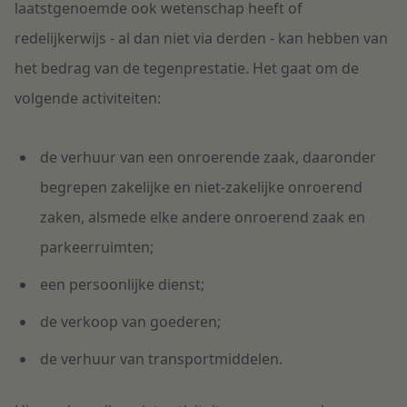
laatstgenoemde
ook
wetenschap heeft of
redelijkerwijs
-
al dan niet
via derden - kan hebben van
het bedrag van de tegenprestatie
. Het gaat
om de
volgende activiteiten
:
de verhuur van een
onroerende zaak
, daaronder
begrepen zakelijk
e
en niet-zakelijk
e
onroerend
zaken
, alsmede elk
e
ander
e
onroerend
zaak
en
parkeerruimten;
een persoonlijke dienst;
de verkoop van goederen;
de verhuur van transportmiddelen.