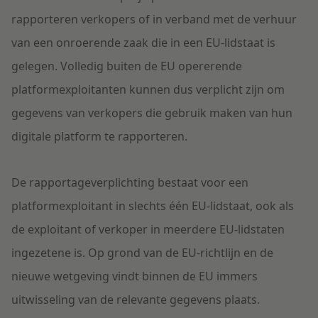
rapporteren verkopers of in verband met de verhuur
van
een onroerende zaak
d
ie
in een EU
-
lidstaat is
gelegen. Volledig buiten de EU opererende
platformexploitanten kunnen dus
verplicht
zijn om
gegevens van verkopers
die gebruik make
n van hun
digitale platform
te rapporteren.
De
rapportage
verplichting bestaat voor
een
platformexploitant
in
slechts
één
EU-lidsta
at
, ook als
de exploitant of verkoper in meerdere
EU-
lidstaten
ingezetene is
.
Op grond van de
EU-r
ichtlijn en de
nieuwe
wetgeving
vindt binnen de EU
immers
uitwisseling van
de relevante
gegevens plaats.