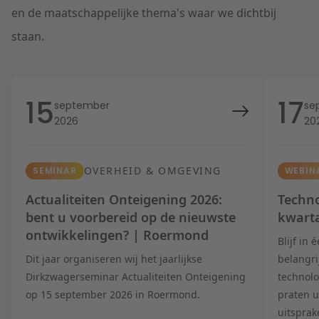
en de maatschappelijke thema's waar we dichtbij
staan.
15
17
september
se
2026
20
OVERHEID & OMGEVING
SEMINAR
WEBIN
Actualiteiten Onteigening 2026:
Techno
bent u voorbereid op de nieuwste
kwart
ontwikkelingen? | Roermond
Blijf in
Dit jaar organiseren wij het jaarlijkse
belangri
Dirkzwagerseminar Actualiteiten Onteigening
technolo
op 15 september 2026 in Roermond.
praten u
uitsprak