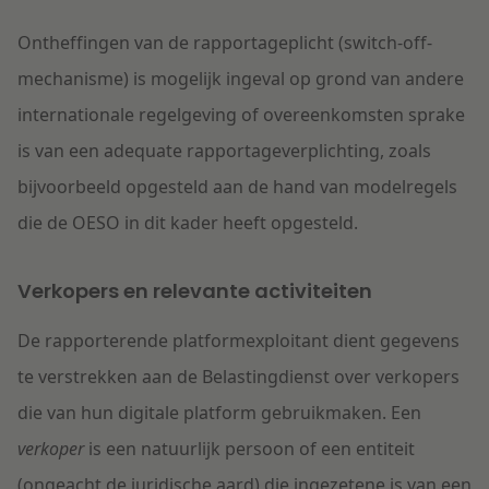
O
ntheffingen
van
de
rapportage
plicht (switch-off-
mechanisme)
is mogelijk
ingeval op grond van andere
internationale
regel
geving of overeenkomsten
sprake
is van een
adequate
rapportageverplichting
, zoals
bijvoorbeeld opgesteld aan de hand van modelregels
die de OESO in dit kader heeft opgesteld
.
Verkopers en relevante activiteiten
De rapporterende platformexploitant dient gegevens
te verstrekken aan de Belastingdienst over verkopers
die van hun digitale platform gebruikmaken. Een
verkoper
is een natuurlijk persoon of een entiteit
(ongeacht
de
juridische aard) die ingezetene is van een