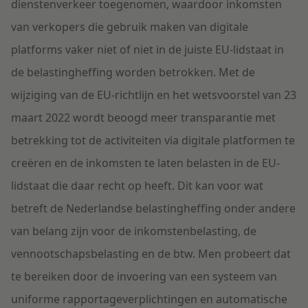
dienstenverkeer
toegenomen, waardoor
inkomsten
van verkopers die gebruik maken van digitale
platforms vaker
n
iet
o
f
niet
in
de juiste EU-lidstaat
in
de belastingheffing worden betrokken
.
Met d
e
wijzig
ing van de
EU-richtlijn en het wetsvoorstel van 23
maart 2022
wordt beoogd mee
r transparantie
met
betrekking tot de
activiteiten via digitale platformen te
creëren en de inkomsten
te laten belasten
in de EU-
lidsta
a
t
die daa
r recht op he
eft
.
Dit kan voor w
at
betreft
de
Nederland
se belastingheffing onder andere
van belang zijn voor d
e inkomstenbelasting, de
vennootschapsbelasting
en de btw
.
Men
probeer
t
dat
te bereiken door de invoering van een s
ysteem van
uniforme rapportageverplichtingen en automatische