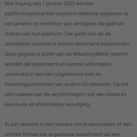
Met ingang
van
1 januari 2023
worden
platformexploitanten
verplicht
relevante gegevens te
verzamelen
en verifiëren
van verkopers die gebruik
maken van hun platform.
Dat geldt
ook als de
activiteiten uits
luitend
binnen Nederland plaatsvinden.
Deze gegevens
zullen
aan de Belastingdienst moeten
worden gerapporteerd en kunnen
v
ervolgens
automatisch
worden uitgewisseld met de
belastingautoriteiten van andere EU
-
lidstaten.
Op het
niet-naleven van de verplichti
ngen rust een boete en
eventuele strafrechtelijke vervolging.
In dat verban
d is het
relevant
om
te beoordelen of
een
entiteit binnen
u
w
organisatie
kwalificeert als een