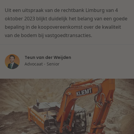
Contact
Herstructurering & Insolventie
Internationale partners
Uit een uitspraak van de rechtbank Limburg van 4
Nederlands
oktober 2023 blijkt duidelijk het belang van een goede
bepaling in de koopovereenkomst over de kwaliteit
Energie
Nieuws
van de bodem bij vastgoedtransacties.
Dichtbij de kansen en uitdagingen in de
Zorg & Sociaal domein
woningbouw
Teun van der Weijden
Advocaat - Senior
Vastgoed
Lees meer
Overheid & Omgeving
Aanbesteding & Mededinging
Dichtbij de wendbare onderneming
Aansprakelijkheid & Verzekering
Lees meer