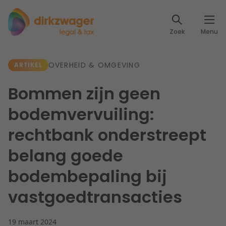
Expertises
Zoek
Menu
Corporate / M&A
Thema's
OVERHEID & OMGEVING
ARTIKEL
Banking & Finance
Dichtbij de energietransitie
Kennis
Bommen zijn geen
Artikelen
Lees meer
Fiscaal
bodemvervuiling:
Events
rechtbank onderstreept
Klantcases
Specialisten
Arbeid & Pensioen
belang goede
Over ons
bodembepaling bij
IT & Privacy
Dichtbij een toekomstbestendige zorg
vastgoedtransacties
Over Dirkzwager
Werken bij
IE & Innovatie
Lees meer
19 maart 2024