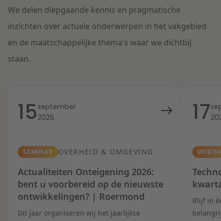
We delen diepgaande kennis en pragmatische
inzichten over actuele onderwerpen in het vakgebied
en de maatschappelijke thema's waar we dichtbij
staan.
15
17
september
se
2026
20
OVERHEID & OMGEVING
SEMINAR
WEBIN
Actualiteiten Onteigening 2026:
Techno
bent u voorbereid op de nieuwste
kwart
ontwikkelingen? | Roermond
Blijf in
Dit jaar organiseren wij het jaarlijkse
belangri