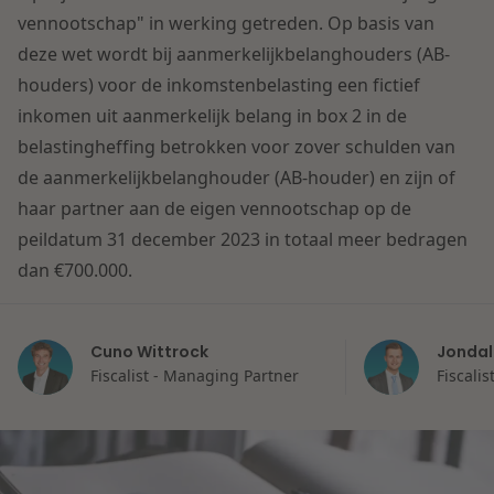
Contact
vennootschap" in werking getreden. Op basis van
Herstructurering & Insolventie
Internationale partners
deze wet wordt bij aanmerkelijkbelanghouders (AB-
Nederlands
houders) voor de inkomstenbelasting een fictief
Energie
Nieuws
inkomen uit aanmerkelijk belang in box 2 in de
belastingheffing betrokken voor zover schulden van
Dichtbij de kansen en uitdagingen in de
Zorg & Sociaal domein
de aanmerkelijkbelanghouder (AB-houder) en zijn of
woningbouw
haar partner aan de eigen vennootschap op de
peildatum 31 december 2023 in totaal meer bedragen
Vastgoed
Lees meer
dan €700.000.
Overheid & Omgeving
Cuno Wittrock
Jondal
Fiscalist - Managing Partner
Fiscalis
Aanbesteding & Mededinging
Dichtbij de wendbare onderneming
Aansprakelijkheid & Verzekering
Lees meer