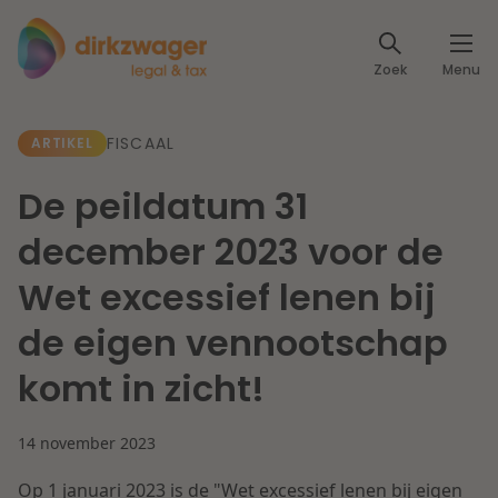
Expertises
Zoek
Menu
Corporate / M&A
Thema's
FISCAAL
ARTIKEL
Banking & Finance
Dichtbij de energietransitie
Kennis
De peildatum 31
Artikelen
Lees meer
Fiscaal
december 2023 voor de
Events
Wet excessief lenen bij
Klantcases
Specialisten
Arbeid & Pensioen
de eigen vennootschap
Over ons
komt in zicht!
IT & Privacy
Dichtbij een toekomstbestendige zorg
Over Dirkzwager
Werken bij
14 november 2023
IE & Innovatie
Lees meer
Op 1 januari 2023 is de "Wet excessief lenen bij eigen