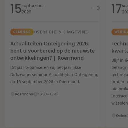
15
17
september
se
2026
20
OVERHEID & OMGEVING
SEMINAR
WEBIN
Actualiteiten Onteigening 2026:
Techno
bent u voorbereid op de nieuwste
kwart
ontwikkelingen? | Roermond
Blijf in
Dit jaar organiseren wij het jaarlijkse
belangri
Dirkzwagerseminar Actualiteiten Onteigening
technolo
op 15 september 2026 in Roermond.
praten u
uitsprak
Roermond
13:30 - 15:45
Interact
wisselen
Online