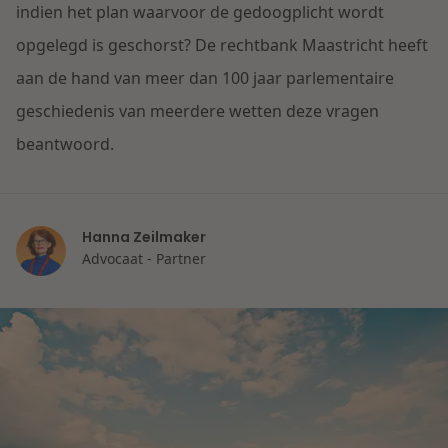
Contact
indien het plan waarvoor de gedoogplicht wordt
Herstructurering & Insolventie
Internationale partners
opgelegd is geschorst? De rechtbank Maastricht heeft
Nederlands
aan de hand van meer dan 100 jaar parlementaire
Energie
Nieuws
geschiedenis van meerdere wetten deze vragen
beantwoord.
Dichtbij de kansen en uitdagingen in de
Zorg & Sociaal domein
woningbouw
Vastgoed
Lees meer
Hanna Zeilmaker
Advocaat - Partner
Overheid & Omgeving
Aanbesteding & Mededinging
Dichtbij de wendbare onderneming
Aansprakelijkheid & Verzekering
Lees meer