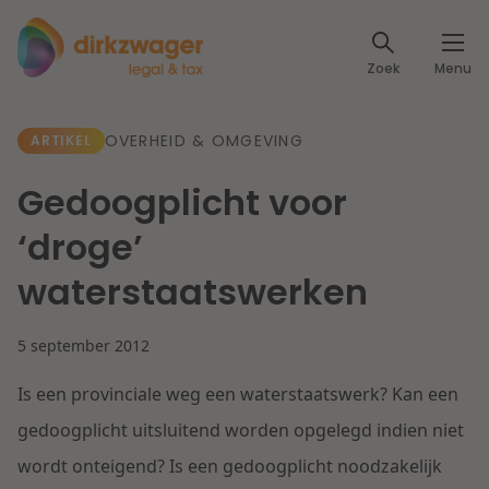
Expertises
Zoek
Menu
Corporate / M&A
Thema's
OVERHEID & OMGEVING
ARTIKEL
Banking & Finance
Dichtbij de energietransitie
Kennis
Gedoogplicht voor
Artikelen
Lees meer
Fiscaal
‘droge’
Events
waterstaatswerken
Klantcases
Specialisten
Arbeid & Pensioen
5 september 2012
Over ons
IT & Privacy
Is een provinciale weg een waterstaatswerk? Kan een
Dichtbij een toekomstbestendige zorg
Over Dirkzwager
Werken bij
gedoogplicht uitsluitend worden opgelegd indien niet
IE & Innovatie
wordt onteigend? Is een gedoogplicht noodzakelijk
Lees meer