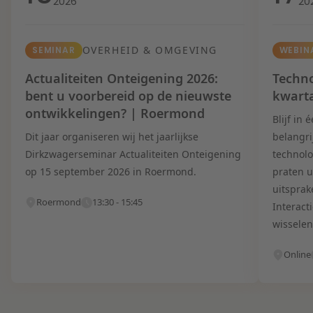
2026
20
OVERHEID & OMGEVING
SEMINAR
WEBIN
Actualiteiten Onteigening 2026:
Techno
bent u voorbereid op de nieuwste
kwart
ontwikkelingen? | Roermond
Blijf in
Dit jaar organiseren wij het jaarlijkse
belangri
Dirkzwagerseminar Actualiteiten Onteigening
technolo
op 15 september 2026 in Roermond.
praten u
uitsprak
Roermond
13:30 - 15:45
Interact
wisselen
Online