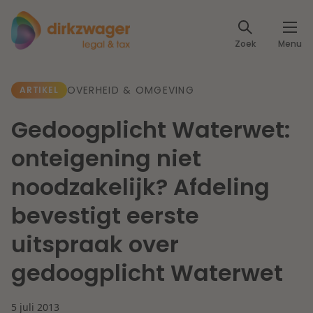
Expertises
Zoek
Menu
Corporate / M&A
Thema's
OVERHEID & OMGEVING
ARTIKEL
Banking & Finance
Dichtbij de energietransitie
Kennis
Gedoogplicht Waterwet:
Artikelen
Lees meer
Fiscaal
onteigening niet
Events
noodzakelijk? Afdeling
Klantcases
Specialisten
Arbeid & Pensioen
bevestigt eerste
Over ons
uitspraak over
IT & Privacy
Dichtbij een toekomstbestendige zorg
gedoogplicht Waterwet
Over Dirkzwager
Werken bij
IE & Innovatie
Lees meer
5 juli 2013