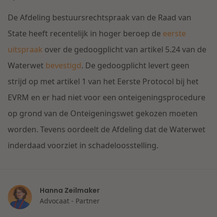
Contact
Herstructurering & Insolventie
Internationale partners
De Afdeling bestuursrechtspraak van de Raad van
Nederlands
State heeft recentelijk in hoger beroep de
eerste
Energie
uitspraak
over de gedoogplicht van artikel 5.24 van de
Nieuws
Waterwet
bevestigd
. De gedoogplicht levert geen
Dichtbij de kansen en uitdagingen in de
Zorg & Sociaal domein
strijd op met artikel 1 van het Eerste Protocol bij het
woningbouw
EVRM en er had niet voor een onteigeningsprocedure
Vastgoed
Lees meer
op grond van de Onteigeningswet gekozen moeten
worden. Tevens oordeelt de Afdeling dat de Waterwet
Overheid & Omgeving
inderdaad voorziet in schadeloosstelling.
Aanbesteding & Mededinging
Dichtbij de wendbare onderneming
Hanna Zeilmaker
Aansprakelijkheid & Verzekering
Advocaat - Partner
Lees meer