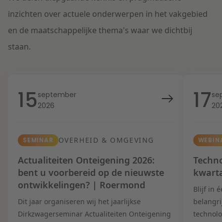
inzichten over actuele onderwerpen in het vakgebied
en de maatschappelijke thema's waar we dichtbij
staan.
15
17
september
se
2026
20
OVERHEID & OMGEVING
SEMINAR
WEBIN
Actualiteiten Onteigening 2026:
Techno
bent u voorbereid op de nieuwste
kwart
ontwikkelingen? | Roermond
Blijf in
Dit jaar organiseren wij het jaarlijkse
belangri
Dirkzwagerseminar Actualiteiten Onteigening
technolo