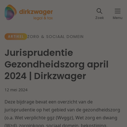
Expertises
Zoek
Menu
Corporate / M&A
Thema's
ZORG & SOCIAAL DOMEIN
ARTIKEL
Banking & Finance
Dichtbij de energietransitie
Kennis
Jurisprudentie
Artikelen
Lees meer
Fiscaal
Gezondheidszorg april
Events
2024 | Dirkzwager
Klantcases
Specialisten
Arbeid & Pensioen
12 mei 2024
Over ons
IT & Privacy
Deze bijdrage bevat een overzicht van de
Dichtbij een toekomstbestendige zorg
Over Dirkzwager
jurisprudentie op het gebied van de gezondheidszorg
Werken bij
IE & Innovatie
(o.a. Wet verplichte ggz (Wvggz), Wet zorg en dwang
Lees meer
(Wzd), zorginkoop, sociaal domein, bekostiging,