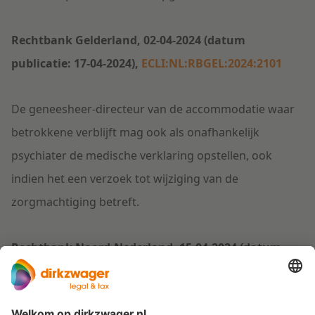
Rechtbank Gelderland, 02-04-2024 (datum
publicatie: 17-04-2024),
ECLI:NL:RBGEL:2024:2101
De geneesheer-directeur van de accommodatie waar
betrokkene verblijft mag ook als onafhankelijk
psychiater de medische verklaring opstellen, ook
indien het een verzoek tot wijziging van de
zorgmachtiging betreft.
Rechtbank Noord-Nederland, 15-04-2024 (datum
publicatie: 19-04-2024),
ECLI:NL:RBNNE:2024:1459