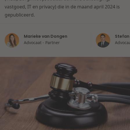
Contact
vastgoed, IT en privacy) die in de maand april 2024 is
Herstructurering & Insolventie
Internationale partners
gepubliceerd.
Nederlands
Energie
Nieuws
Marieke van Dongen
Stefan
Dichtbij de kansen en uitdagingen in de
Advocaat - Partner
Advocaa
Zorg & Sociaal domein
woningbouw
Vastgoed
Lees meer
Overheid & Omgeving
Aanbesteding & Mededinging
Dichtbij de wendbare onderneming
Aansprakelijkheid & Verzekering
Lees meer