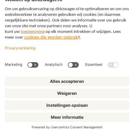
Deze uitspraak betreft een beslissing in beroep over
een klacht door verzoeker ingediend bij de regionale
klachtencommissie Wvggz.
Hoge Raad, 19-04-2024 (datum publicatie: 19-04-
2024),
ECLI:NL:HR:2024:650
In deze Wvggz-zaak heeft de advocaat van betrokkene
ter zitting een beroep gedaan op wilsbekwaam verzet
van betrokkene tegen een vorm van verplichte zorg,
zijnde de toediening van medicatie. De rechtbank
heeft een zorgmachtiging verleend inclusief toedienen
medicatie voor zes maanden en wel tot en met 2 mei
2024. Ter zitting is door de arts-assistent verklaard dat