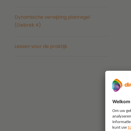
Dynamische verwijzing planregel
(Gebrek 4)
Lessen voor de praktijk