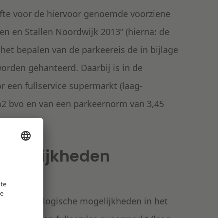
efte voor de hiervoor genoemde voorziene
n en Stallen Noordwijk 2013” (hierna: de
 het bepalen van de parkeereis de in bijlage
rden gehanteerd. Daarbij is in de
 een fullservice supermarkt (laag-
0m2 bvo en van een parkeernorm van 3,45
versmarkt.
mogelijkheden
imale planologische mogelijkheden in het