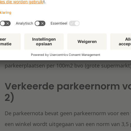
plangebied. Er is alleen gerekend met de parkeern
middellaag prijs), terwijl de planregels niet bepale
toegestaan. Het is daarom niet uitgesloten dat o
grotere parkeerbehoefte op de gronden kunnen word
supermarkt (middelhoog-hoog prijs) en een grote 
parkeerbehoefte had daarom gerekend moeten wo
parkeerplaatsen per 100m2 bvo (grote supermarkt)
Verkeerde parkeernorm v
2)
De parkeernota bevat geen parkeernorm voor een v
een winkel wordt uitgegaan van een norm van 3,5 