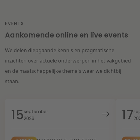
EVENTS
Aankomende online en live events
We delen diepgaande kennis en pragmatische
inzichten over actuele onderwerpen in het vakgebied
en de maatschappelijke thema's waar we dichtbij
staan.
15
17
september
se
2026
20