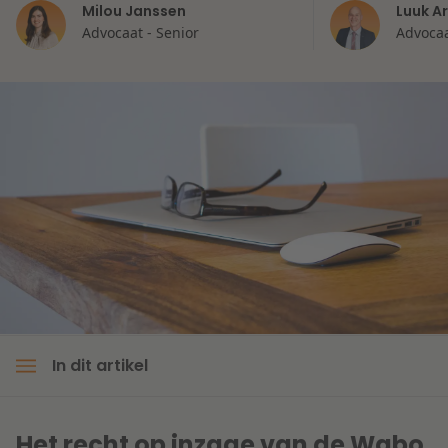
Milou Janssen
Luuk A
Litigation
Advocaat - Senior
Advocaa
Onderwijs
In dit artikel
Het recht op inzage van de Wgbo