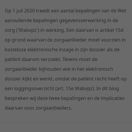
Contact
Herstructurering & Insolventie
Internationale partners
Op 1 juli 2020 treedt een aantal bepalingen van de Wet
Nederlands
aanvullende bepalingen gegevensverwerking in de
Energie
zorg ('Wabvpz') in werking. Een daarvan is artikel 15d
Nieuws
op grond waarvan de zorgaanbieder moet voorzien in
Dichtbij de kansen en uitdagingen in de
Zorg & Sociaal domein
kosteloze elektronische inzage in zijn dossier als de
woningbouw
patiënt daarom verzoekt. Tevens moet de
Vastgoed
Lees meer
zorgaanbieder bijhouden wie in het elektronisch
dossier kijkt en werkt, omdat de patiënt recht heeft op
Overheid & Omgeving
een loggingsoverzicht (art. 15e Wabvpz). In dit blog
bespreken wij deze twee bepalingen en de implicaties
Aanbesteding & Mededinging
daarvan voor zorgaanbieders.
Dichtbij de wendbare onderneming
Aansprakelijkheid & Verzekering
Lees meer