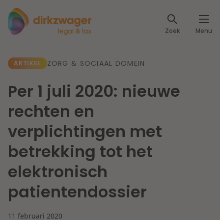
Expertises
Zoek
Menu
Corporate / M&A
Thema's
ZORG & SOCIAAL DOMEIN
ARTIKEL
Banking & Finance
Dichtbij de energietransitie
Kennis
Per 1 juli 2020: nieuwe
Artikelen
Lees meer
Fiscaal
rechten en
Events
verplichtingen met
Klantcases
Specialisten
Arbeid & Pensioen
betrekking tot het
Over ons
elektronisch
IT & Privacy
Dichtbij een toekomstbestendige zorg
patientendossier
Over Dirkzwager
Werken bij
IE & Innovatie
Lees meer
11 februari 2020