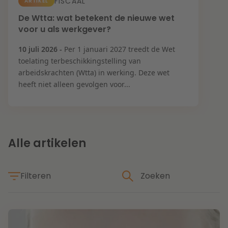
Contact
FISCAAL
ARTIKEL
Herstructurering & Insolventie
Internationale partners
De Wtta: wat betekent de nieuwe wet
voor u als werkgever?
Nederlands
English
Energie
10 juli 2026 -
Per 1 januari 2027 treedt de Wet
Nieuws
toelating terbeschikkingstelling van
arbeidskrachten (Wtta) in werking. Deze wet
Dichtbij de kansen en uitdagingen in de
Zorg & Sociaal domein
heeft niet alleen gevolgen voor...
woningbouw
Vastgoed
Lees meer
Alle artikelen
Overheid & Omgeving
Filteren
Aanbesteding & Mededinging
Dichtbij de wendbare onderneming
Aansprakelijkheid & Verzekering
Thema's
Lees meer