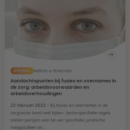
Energietransitie
Kansen en uitdagingen in de woningbouw
Litigation
Toekomstbestendige zorg
Wendbare onderneming
Expertises
Onderwijs
Aanbesteding &
Mededinging
Aansprakelijkheid
& Verzekering
Arbeid & Pensioen
Banking & Finance
Corporate & M&A
De veerkrachtige
ARTIKEL
ARBEID & PENSIOEN
onderneming
Energie
Aandachtspunten bij fusies en overnames in
Fiscaal
de zorg: arbeidsvoorwaarden en
Herstructurering &
Insolventie
arbeidsverhoudingen
IE & Innovatie
IT & Privacy
23 februari 2022 -
Bij fusies en overnames in de
Litigation
Onderwijs
zorgsector komt veel kijken. Sectorspecifieke regels
Overheid &
stellen partijen voor tal van specifieke juridische
Omgeving
Vastgoed
vraagstukken en...