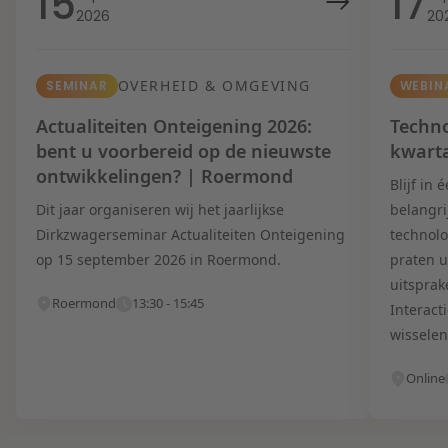
15
17
2026
20
OVERHEID & OMGEVING
SEMINAR
WEBIN
Actualiteiten Onteigening 2026:
Techno
bent u voorbereid op de nieuwste
kwart
ontwikkelingen? | Roermond
Blijf in
Dit jaar organiseren wij het jaarlijkse
belangri
Dirkzwagerseminar Actualiteiten Onteigening
technolo
op 15 september 2026 in Roermond.
praten u
uitsprak
Roermond
13:30 - 15:45
Interact
wisselen
Online