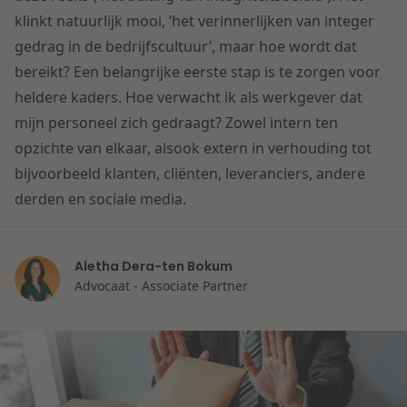
Contact
klinkt natuurlijk mooi, ‘het verinnerlijken van integer
Herstructurering & Insolventie
Internationale partners
gedrag in de bedrijfscultuur’, maar hoe wordt dat
Nederlands
bereikt? Een belangrijke eerste stap is te zorgen voor
Energie
Nieuws
heldere kaders. Hoe verwacht ik als werkgever dat
mijn personeel zich gedraagt? Zowel intern ten
Dichtbij de kansen en uitdagingen in de
Zorg & Sociaal domein
opzichte van elkaar, alsook extern in verhouding tot
woningbouw
bijvoorbeeld klanten, cliënten, leveranciers, andere
derden en sociale media.
Vastgoed
Lees meer
Overheid & Omgeving
Aletha Dera-ten Bokum
Advocaat - Associate Partner
Aanbesteding & Mededinging
Dichtbij de wendbare onderneming
Aansprakelijkheid & Verzekering
Lees meer