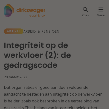
Expertises
Zoek
Menu
Corporate / M&A
Thema's
ARBEID & PENSIOEN
ARTIKEL
Banking & Finance
Dichtbij de energietransitie
Kennis
Integriteit op de
Artikelen
Lees meer
Fiscaal
werkvloer (2): de
Events
gedragscode
Klantcases
Specialisten
Arbeid & Pensioen
28 maart 2022
Over ons
IT & Privacy
Dat organisaties er goed aan doen voldoende
Dichtbij een toekomstbestendige zorg
Over Dirkzwager
aandacht te besteden aan integriteit op de werkvloer
Werken bij
IE & Innovatie
is helder, zoals ook besproken in de eerste blog van
Lees meer
deze reeks ('het belang van integriteitsbeleid'). Het