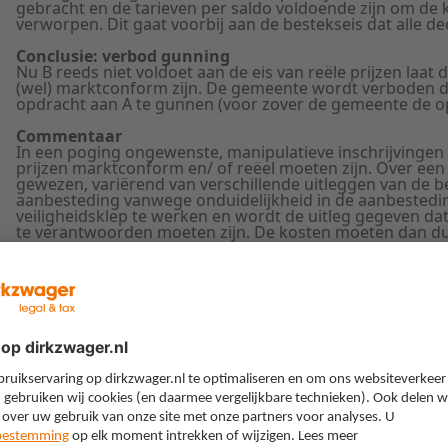
gebracht en de tarieven per saldo voldoende zijn om de 
verworpen. Dit gaat voorbij aan de bestekseis dat alle dee
Conclusie: verbod gunning
Nu B reeds niet voldoet aan de eis van reële prijzen laat 
(wel) marktconform zijn. De gemeente wordt verboden 
opdracht aan A te gunnen (voor zover de gemeente de o
Commentaar
In een poging ongewenste, manipulatieve inschrijvingen
prijzen marktconform en/ of reëel moeten zijn. Over een 
gewezen, variërend van verschillende uitleggen van de b
aanbesteding vanwege onduidelijkheid in de aanbestedings
veiligheidsklep te werken en wordt de uitleg gegeven da
te verantwoorden moeten zijn. De kosten moeten dan du
en bovendien onder de post/ het tarief waar deze koste
door een rechter (zoals ook in dit geval) te worden gesan
veiligheidsklep te zijn waar de gemeente op had gehoopt.
gegund.
T. van Wijk
Aanbestedings- en bouwrechtadvocaat
Gerelateerd
AANBESTEDING