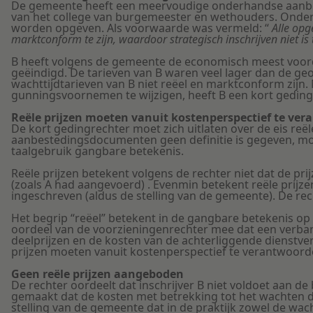
De gemeente heeft een meervoudige onderhandse aanbes
van het college van burgemeester en wethouders. Onder
worden opgeven. Als voorwaarde was vermeld: “
Alle opg
marktconform te zijn, waardoor strategisch inschrijven niet is
B heeft volgens de gemeente de economisch meest voorde
geëindigd. De tarieven van B waren veel lager dan de geof
wachttijdtarieven van B niet reëel en marktconform zijn
gunningsvoornemen te wijzigen, heeft B een kort geding 
Reële prijzen moeten vanuit kostenperspectief te ver
De kort gedingrechter moet zich uitlaten over de eis reë
aanbestedingsdocumenten geen definitie is gegeven, mo
taalgebruik gangbare betekenis.
Reële prijzen betekent volgens de rechter niet dat de pr
(zoals A had aangevoerd) . Evenmin betekent reële prijz
ingeschreven (aldus de stelling van de gemeente). De rech
Het begrip “reëel” betekent in de gangbare betekenis op
oordeel van de voorzieningenrechter mee dat een verb
deelprijzen en de kosten van de achterliggende dienstv
prijzen moeten vanuit kostenperspectief te verantwoorde
Geen reële prijzen aangeboden
De rechter oordeelt dat inschrijver B niet voldoet aan de
gemaakt dat de kosten met betrekking tot het wachten d
stelling van de gemeente dat in de praktijk zowel de wach