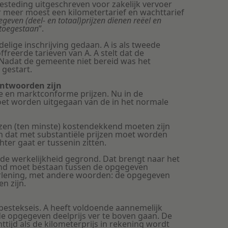
teding uitgeschreven voor zakelijk vervoer
 meer moest een kilometertarief en wachttarief
egeven (deel- en totaal)prijzen dienen reëel en
 toegestaan
”.
lige inschrijving gedaan. A is als tweede
freerde tarieven van A. A stelt dat de
. Nadat de gemeente niet bereid was het
gestart.
antwoorden zijn
le en marktconforme prijzen. Nu in de
et worden uitgegaan van de in het normale
ijzen (ten minste) kostendekkend moeten zijn
en dat met substantiële prijzen moet worden
ter gaat er tussenin zitten.
 de werkelijkheid gegrond. Dat brengt naar het
and moet bestaan tussen de opgegeven
erlening, met andere woorden: de opgegeven
n zijn.
 bestekseis. A heeft voldoende aannemelijk
e opgegeven deelprijs ver te boven gaan. De
ttijd als de kilometerprijs in rekening wordt