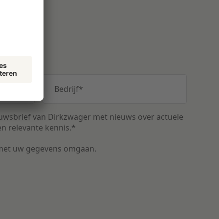
vangen
Bedrijf
*
uwsbrief van Dirkzwager met nieuws over actuele
n relevante kennis.
*
met uw gegevens omgaan.