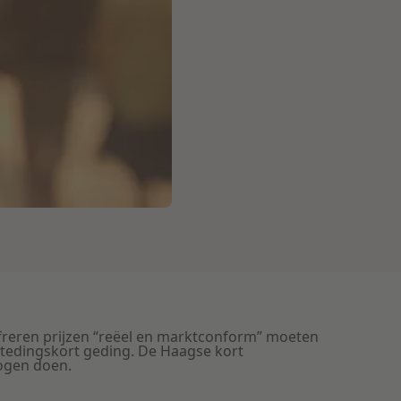
offreren prijzen “reëel en marktconform” moeten
estedingskort geding. De Haagse kort
mogen doen.