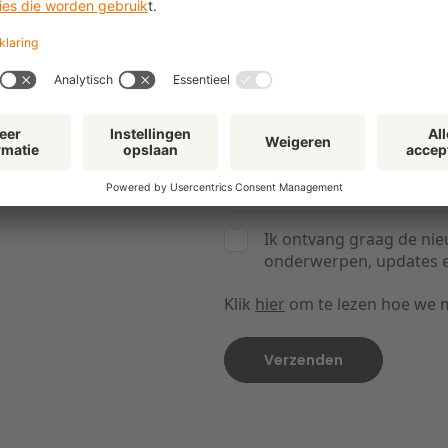
p uw
Ja, ik wil de nieuwsbrief ont
E-mail
*
Ik ontvang graag de nie
onderwerpen, updates e
Klik
hier
om te lezen hoe we 