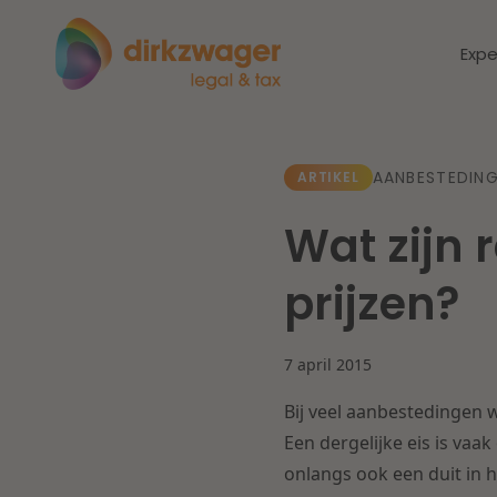
Expe
Expertises
Thema's
AANBESTEDING
ARTIKEL
Wat zijn
Corporate / M&A
Dichtbij de
Dic
prijzen?
energietransitie
to
Banking & Finance
zo
7 april 2015
Fiscaal
Lees meer
Lee
Bij veel aanbestedingen w
Arbeid & Pensioen
Een dergelijke eis is va
onlangs ook een duit in
IT & Privacy