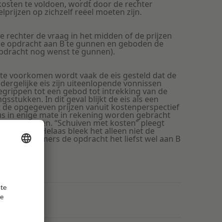
kosten te voldoen, wordt door de rechter
lprijzen op zichzelf reëel moeten zijn.
de rechter de vraag in het midden of de prijzen
de opdracht aan B te gunnen en geboden de
pdracht nog wenst te gunnen).
 te voorkomen wordt vaak de eis gesteld dat de
dergelijke eis zijn uiteenlopende vonnissen
egrippen tot een gebod tot intrekking van de
stukken. In dit geval blijkt de eis als een
t de opgegeven prijzen vanuit kostenperspectief
s in enige mate in rekening worden gebracht
n ook behoren. “Schuiven met kosten” pleegt
ctioneerd. Helaas bleek het alleen niet de
 Zij had immers de opdracht het liefst wel aan B