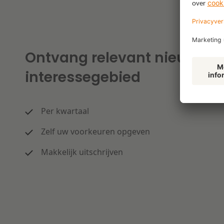
Ontvang relevant nieuws o
interessegebied
Per kwartaal
Zelf uw voorkeuren opgeven
Makkelijk uitschrijven