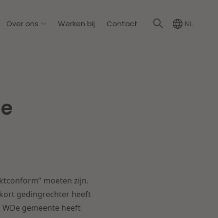
Over ons
Werken bij
Contact
NL
irkzwager
ationale partners
me
eid & Omgeving
s
Dichtbij de wendbare
onderneming
steding & Mededinging
rakelijkheid & Verzekering
Lees meer
rktconform” moeten zijn.
tion
kort gedingrechter heeft
 & WDe gemeente heeft
wijs