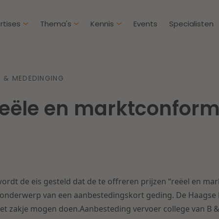
rtises
Thema's
Kennis
Events
Specialisten
Artikelen
Over D
 & MEDEDINGING
Klantcases
Intern
 reële en marktconfor
IE & Innovatie
Overh
Nieuw
htbij een
Dichtbij de kansen en
ekomstbestendige
uitdagingen in de
Herstructurering & Insolventie
Aanbe
rg
woningbouw
Energie
Aansp
s meer
Lees meer
ordt de eis gesteld dat de te offreren prijzen “reëel en ma
Zorg & Sociaal domein
Litiga
ak onderwerp van een aanbestedingskort geding. De Haagse 
 het zakje mogen doen.Aanbesteding vervoer college van B
Vastgoed
Onder