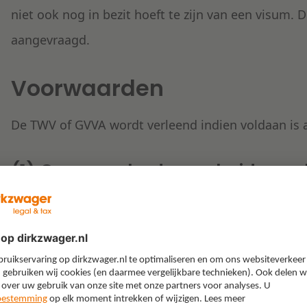
niet ook nog in bezit hoeft te zijn van een visum
aangevraagd.
Voorwaarden
De TWV of GVVA wordt verleend indien voldaan is 
(1) Geen aanbod op arbeidsmar
De belangrijkste voorwaarde is dat er geen priori
aanwezig mag zijn. Met andere woorden: er is ge
werknemer uit een EU- of EER-land (of Zwitserland)
arbeidsplaats moet in ieder geval vijf weken voor