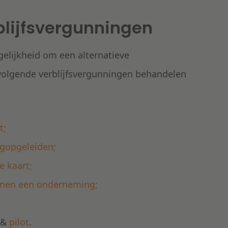
rblijfsvergunningen
gelijkheid om een alternatieve
 volgende verblijfsvergunningen behandelen
t;
ogopgeleiden;
e kaart;
innen een onderneming;
&
pilot
.