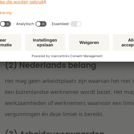
aan het UWV zijn gemeld. Daarnaast moet de werk
inspanningen heeft geleverd om de arbeidsplaats 
vullen. Dit houdt (doorgaans) in dat de werkgever
verschillende kanalen moet hebben gezocht (denk a
internet) en de inschakeling van recruitmentbureau
(2) Nederlands belang
Het mag geen arbeidsplaats zijn waarvan het niet 
een buitenlandse werknemer wordt bezet. Het mag
werkzaamheden of werknemers waarvoor een limiet 
vergunningen én deze limiet is bereikt.