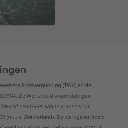
ningen
ewerkstellingsvergunning (TWV) en de
 (GVVA). De Wet arbeid vreemdelingen
n TWV of een GVVA aan te vragen voor
R (m.u.v. Zwitserland). De werkgever hoeft
f EER-land of uit Zwitserland geen TWV of