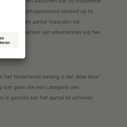
gever kunnen aantonen dat hij voldoende
door prioriteitsgenietend aanbod op te
 minstens een aantal maanden via
an het plaatsen van advertenties (op het
s).
in het Nederlands belang is dat deze door
 niet gaan om een categorie van
is gesteld aan het aantal te verlenen