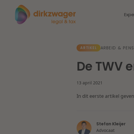
Expe
Expertises
Thema's
ARBEID & PEN
ARTIKEL
De TWV e
Corporate / M&A
Dichtbij de
Dic
energietransitie
to
Banking & Finance
13 april 2021
zo
In dit eerste artikel gev
Fiscaal
Lees meer
Lee
Arbeid & Pensioen
Stefan Kleijer
Advocaat
IT & Privacy