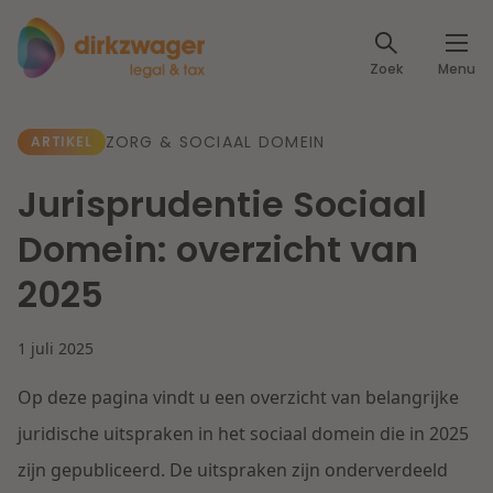
Expertises
Zoek
Menu
Corporate / M&A
Thema's
ZORG & SOCIAAL DOMEIN
ARTIKEL
Banking & Finance
Dichtbij de energietransitie
Kennis
Jurisprudentie Sociaal
Artikelen
Lees meer
Fiscaal
Domein: overzicht van
Events
2025
Klantcases
Specialisten
Arbeid & Pensioen
1 juli 2025
Over ons
IT & Privacy
Op deze pagina vindt u een overzicht van belangrijke
Dichtbij een toekomstbestendige zorg
Over Dirkzwager
Werken bij
juridische uitspraken in het sociaal domein die in 2025
IE & Innovatie
zijn gepubliceerd. De uitspraken zijn onderverdeeld
Lees meer