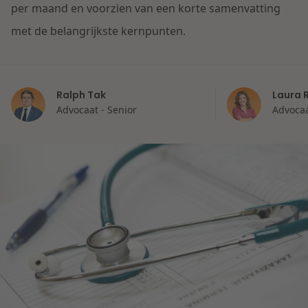
Contact
per maand en voorzien van een korte samenvatting
Herstructurering & Insolventie
Internationale partners
met de belangrijkste kernpunten.
Nederlands
Energie
Nieuws
Ralph Tak
Laura 
Dichtbij de kansen en uitdagingen in de
Zorg & Sociaal domein
Advocaat - Senior
Advoca
woningbouw
Vastgoed
Lees meer
Overheid & Omgeving
Aanbesteding & Mededinging
Dichtbij de wendbare onderneming
Aansprakelijkheid & Verzekering
Lees meer