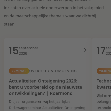
inzichten over actuele onderwerpen in het vakgebied
en de maatschappelijke thema's waar we dichtbij
staan.
15
17
september
se
2026
20
OVERHEID & OMGEVING
SEMINAR
WEBIN
Actualiteiten Onteigening 2026:
Techno
bent u voorbereid op de nieuwste
kwart
ontwikkelingen? | Roermond
Blijf in
Dit jaar organiseren wij het jaarlijkse
belangri
Dirkzwagerseminar Actualiteiten Onteigening
technolo