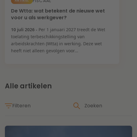
Contact
FISCAAL
ARTIKEL
Herstructurering & Insolventie
Internationale partners
De Wtta: wat betekent de nieuwe wet
voor u als werkgever?
Nederlands
English
Energie
10 juli 2026 -
Per 1 januari 2027 treedt de Wet
Nieuws
toelating terbeschikkingstelling van
arbeidskrachten (Wtta) in werking. Deze wet
Dichtbij de kansen en uitdagingen in de
Zorg & Sociaal domein
heeft niet alleen gevolgen voor...
woningbouw
Vastgoed
Lees meer
Alle artikelen
Overheid & Omgeving
Filteren
Aanbesteding & Mededinging
Dichtbij de wendbare onderneming
Aansprakelijkheid & Verzekering
Thema's
Lees meer