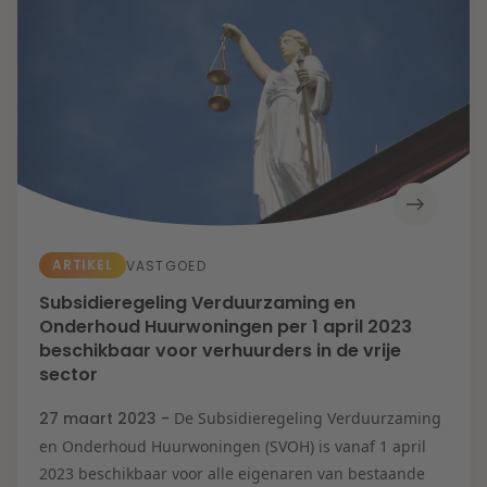
Energietransitie
Kansen en uitdagingen in de woningbouw
Litigation
Toekomstbestendige zorg
Wendbare onderneming
Expertises
Onderwijs
Aanbesteding &
Mededinging
Aansprakelijkheid
& Verzekering
Arbeid & Pensioen
Banking & Finance
Corporate & M&A
De veerkrachtige
ARTIKEL
VASTGOED
onderneming
Energie
Subsidieregeling Verduurzaming en
Fiscaal
Onderhoud Huurwoningen per 1 april 2023
Herstructurering &
Insolventie
beschikbaar voor verhuurders in de vrije
IE & Innovatie
sector
IT & Privacy
Litigation
Onderwijs
27 maart 2023 -
De Subsidieregeling Verduurzaming
Overheid &
en Onderhoud Huurwoningen (SVOH) is vanaf 1 april
Omgeving
Vastgoed
2023 beschikbaar voor alle eigenaren van bestaande