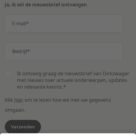
Ja, ik wil de nieuwsbrief ontvangen
E-mail
*
Bedrijf
*
Ik ontvang graag de nieuwsbrief van Dirkzwager
met nieuws over actuele onderwerpen, updates
en relevante kennis.
*
Klik
hier
om te lezen hoe we met uw gegevens
omgaan.