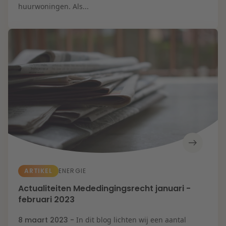
Zorg & Sociaal
huurwoningen. Als...
domein
ARTIKEL
ENERGIE
Actualiteiten Mededingingsrecht januari -
februari 2023
8 maart 2023 -
In dit blog lichten wij een aantal