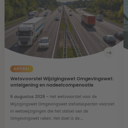
Contact
Herstructurering & Insolventie
Internationale partners
Nederlands
English
Energie
Nieuws
Dichtbij de kansen en uitdagingen in de
Zorg & Sociaal domein
woningbouw
Vastgoed
Lees meer
ARTIKEL
Wetsvoorstel Wijzigingswet Omgevingswet:
Overheid & Omgeving
onteigening en nadeelcompensatie
6 augustus 2026 -
Het wetsvoorstel voor de
Aanbesteding & Mededinging
Wijzigingswet Omgevingswet stelselaspecten voorziet
Dichtbij de wendbare onderneming
in wetswijzigingen die het stelsel van de
Omgevingswet raken. Het doel is de...
Aansprakelijkheid & Verzekering
Lees meer