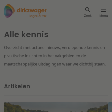
Expertises
Zoek
Menu
Corporate / M&A
Thema's
Alle kennis
Banking & Finance
Dichtbij de energietransitie
Kennis
Overzicht met actueel nieuws, verdiepende kennis en
Artikelen
Lees meer
Fiscaal
Events
praktische inzichten in het vakgebied en de
maatschappelijke uitdagingen waar we dichtbij staan.
Klantcases
Specialisten
Arbeid & Pensioen
Over ons
Artikelen
IT & Privacy
Dichtbij een toekomstbestendige zorg
Over Dirkzwager
Werken bij
IE & Innovatie
Lees meer