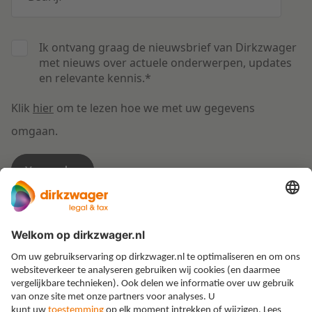
Ik ontvang graag de nieuwsbrief van Dirkzwager
met nieuws over actuele onderwerpen, updates
en relevante kennis.
*
Klik
hier
om te lezen hoe we met uw gegevens
omgaan.
Expertises
Thema’s