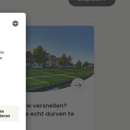
oningbouw versnellen?
een als we echt durven te
zen”