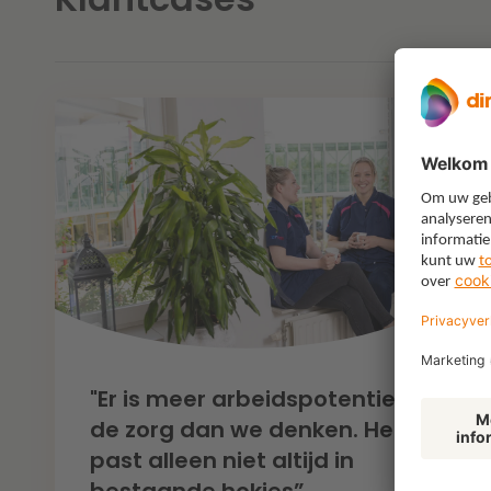
"Er is meer arbeidspotentieel in
de zorg dan we denken. Het
past alleen niet altijd in