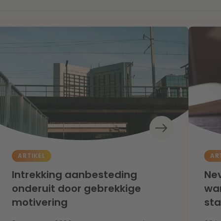
ARTIKEL
AR
Intrekking aanbesteding
Nev
onderuit door gebrekkige
wan
motivering
st