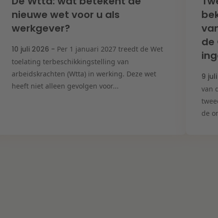
De Wtta: wat betekent de
Tw
nieuwe wet voor u als
bek
werkgever?
van
de
10 juli 2026 -
Per 1 januari 2027 treedt de Wet
ing
toelating terbeschikkingstelling van
arbeidskrachten (Wtta) in werking. Deze wet
9 jul
heeft niet alleen gevolgen voor...
van d
twee
de on