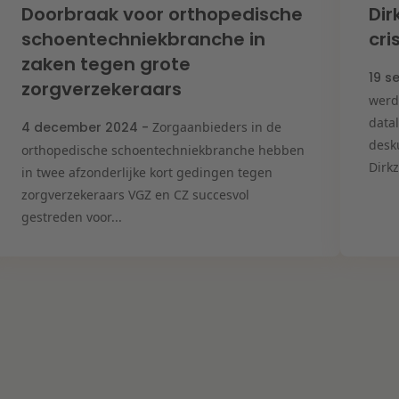
Doorbraak voor orthopedische
Dir
schoentechniekbranche in
cr
zaken tegen grote
19 s
zorgverzekeraars
werd
data
4 december 2024 -
Zorgaanbieders in de
desk
orthopedische schoentechniekbranche hebben
Dirkz
in twee afzonderlijke kort gedingen tegen
zorgverzekeraars VGZ en CZ succesvol
gestreden voor...