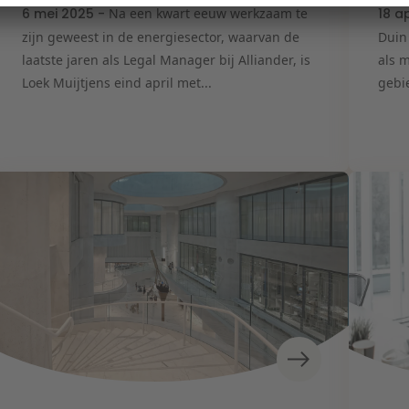
6 mei 2025 -
Na een kwart eeuw werkzaam te
18 a
zijn geweest in de energiesector, waarvan de
Duin
laatste jaren als Legal Manager bij Alliander, is
als 
Loek Muijtjens eind april met...
gebie