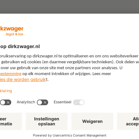
“Gebruik je boerenverstand’:
"W
lessen uit een juridische
All
loopbaan in de energiewereld
kie