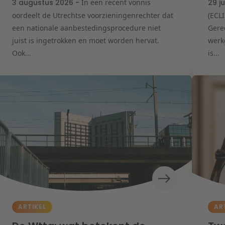
3 augustus 2026 -
In een recent vonnis
29 j
oordeelt de Utrechtse voorzieningenrechter dat
(ECL
een nationale aanbestedingsprocedure niet
Gere
juist is ingetrokken en moet worden hervat.
werk
Ook...
is...
ARTIKEL
AR