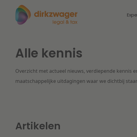
Expe
Alle kennis
Expertises
Thema's
Corporate / M&A
Overzicht met actueel nieuws, verdiepende kennis en
Dichtbij de
Dic
energietransitie
to
maatschappelijke uitdagingen waar we dichtbij staa
Banking & Finance
zo
Fiscaal
Lees meer
Lee
Arbeid & Pensioen
Artikelen
IT & Privacy