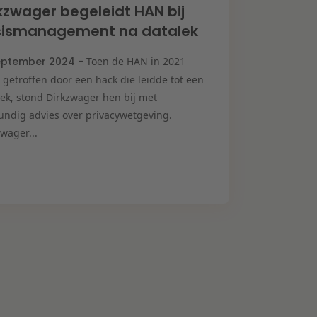
kzwager begeleidt HAN bij
isismanagement na datalek
eptember 2024 -
Toen de HAN in 2021
 getroffen door een hack die leidde tot een
lek, stond Dirkzwager hen bij met
undig advies over privacywetgeving.
wager...