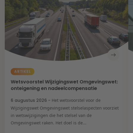
Contact
Herstructurering & Insolventie
Internationale partners
Nederlands
English
Energie
Nieuws
Dichtbij de kansen en uitdagingen in de
Zorg & Sociaal domein
woningbouw
Vastgoed
Lees meer
ARTIKEL
Wetsvoorstel Wijzigingswet Omgevingswet:
Overheid & Omgeving
onteigening en nadeelcompensatie
6 augustus 2026 -
Het wetsvoorstel voor de
Aanbesteding & Mededinging
Wijzigingswet Omgevingswet stelselaspecten voorziet
Dichtbij de wendbare onderneming
in wetswijzigingen die het stelsel van de
Omgevingswet raken. Het doel is de...
Aansprakelijkheid & Verzekering
Lees meer