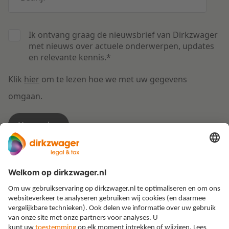
Ik ontvang graag de nieuwsbrief van Dirkzwager
met nieuws over actuele onderwerpen, updates
en relevante kennis.
*
Klik
hier
om te lezen hoe we met uw gegevens
omgaan.
Expertises
Thema’s