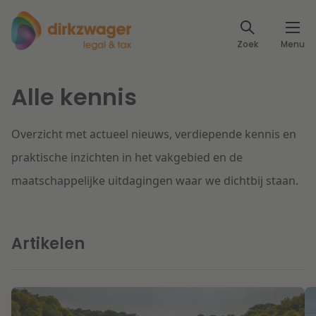
Expertises
Zoek
Menu
Corporate / M&A
Thema's
Alle kennis
Banking & Finance
Dichtbij de energietransitie
Kennis
Overzicht met actueel nieuws, verdiepende kennis en
Artikelen
Lees meer
Fiscaal
Events
praktische inzichten in het vakgebied en de
maatschappelijke uitdagingen waar we dichtbij staan.
Klantcases
Specialisten
Arbeid & Pensioen
Over ons
Artikelen
IT & Privacy
Dichtbij een toekomstbestendige zorg
Over Dirkzwager
Werken bij
IE & Innovatie
Lees meer