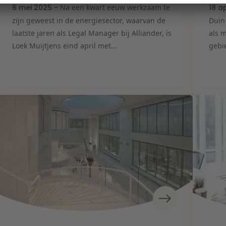
6 mei 2025 -
Na een kwart eeuw werkzaam te
18 a
zijn geweest in de energiesector, waarvan de
Duin
laatste jaren als Legal Manager bij Alliander, is
als 
Loek Muijtjens eind april met...
gebie