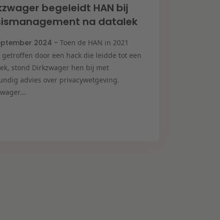
kzwager begeleidt HAN bij
isismanagement na datalek
eptember 2024 -
Toen de HAN in 2021
 getroffen door een hack die leidde tot een
lek, stond Dirkzwager hen bij met
undig advies over privacywetgeving.
wager...