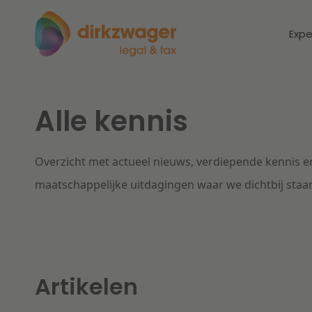
Expe
Alle kennis
Expertises
Thema's
Corporate / M&A
Overzicht met actueel nieuws, verdiepende kennis en
Dichtbij de
Dic
energietransitie
to
maatschappelijke uitdagingen waar we dichtbij staa
Banking & Finance
zo
Fiscaal
Lees meer
Lee
Arbeid & Pensioen
Artikelen
IT & Privacy