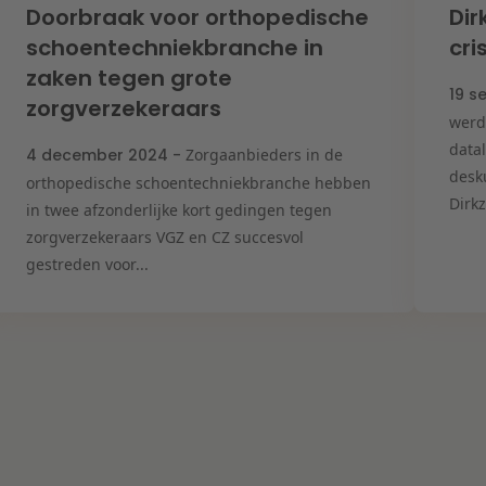
Doorbraak voor orthopedische
Dir
schoentechniekbranche in
cr
zaken tegen grote
19 s
zorgverzekeraars
werd
data
4 december 2024 -
Zorgaanbieders in de
desk
orthopedische schoentechniekbranche hebben
Dirkz
in twee afzonderlijke kort gedingen tegen
zorgverzekeraars VGZ en CZ succesvol
gestreden voor...