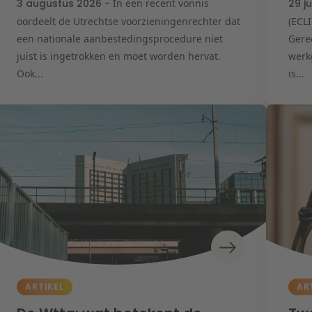
3 augustus 2026 -
In een recent vonnis
29 j
oordeelt de Utrechtse voorzieningenrechter dat
(ECL
een nationale aanbestedingsprocedure niet
Gere
juist is ingetrokken en moet worden hervat.
werk
Ook...
is...
ARTIKEL
AR