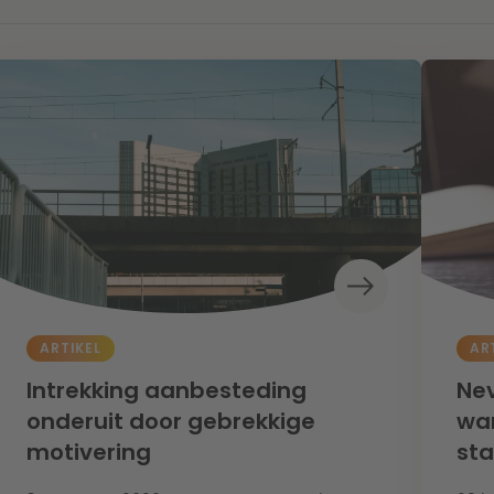
ARTIKEL
AR
Intrekking aanbesteding
Nev
onderuit door gebrekkige
wan
motivering
st