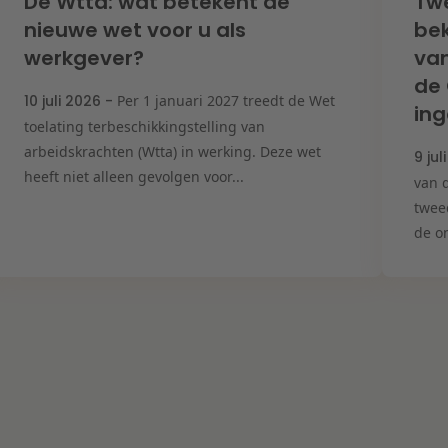
De Wtta: wat betekent de
Tw
nieuwe wet voor u als
bek
werkgever?
van
de
10 juli 2026 -
Per 1 januari 2027 treedt de Wet
ing
toelating terbeschikkingstelling van
arbeidskrachten (Wtta) in werking. Deze wet
9 jul
heeft niet alleen gevolgen voor...
van d
twee
de on