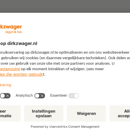
“Gebruik je boerenverstand’:
"W
lessen uit een juridische
All
loopbaan in de energiewereld
kie