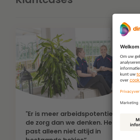
"Er is meer arbeidspotentieel in
de zorg dan we denken. Het
past alleen niet altijd in