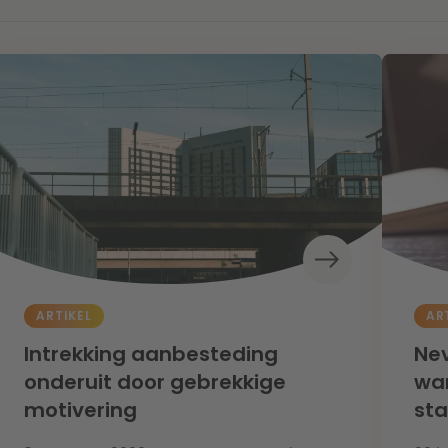
ARTIKEL
AR
Intrekking aanbesteding
Nev
onderuit door gebrekkige
wan
motivering
st