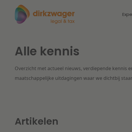
Expe
Alle kennis
Expertises
Thema's
Corporate / M&A
Overzicht met actueel nieuws, verdiepende kennis en
Dichtbij de
Dic
energietransitie
to
maatschappelijke uitdagingen waar we dichtbij staa
Banking & Finance
zo
Fiscaal
Lees meer
Lee
Arbeid & Pensioen
Artikelen
IT & Privacy