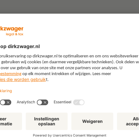
“Gebruik je boerenverstand’:
"W
lessen uit een juridische
All
loopbaan in de energiewereld
kie