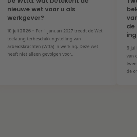
De Wtta: wat betekent de
Tw
nieuwe wet voor u als
bek
werkgever?
van
de
10 juli 2026 -
Per 1 januari 2027 treedt de Wet
ing
toelating terbeschikkingstelling van
arbeidskrachten (Wtta) in werking. Deze wet
9 jul
heeft niet alleen gevolgen voor...
van d
twee
de on