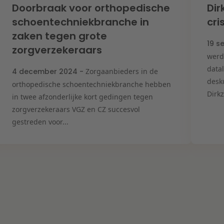
Doorbraak voor orthopedische
Dir
schoentechniekbranche in
cr
zaken tegen grote
19 s
zorgverzekeraars
werd
data
4 december 2024 -
Zorgaanbieders in de
desk
orthopedische schoentechniekbranche hebben
Dirkz
in twee afzonderlijke kort gedingen tegen
zorgverzekeraars VGZ en CZ succesvol
gestreden voor...