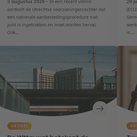
3 augustus 2026 -
In een recent vonnis
29 j
oordeelt de Utrechtse voorzieningenrechter dat
(ECL
een nationale aanbestedingsprocedure niet
Gere
juist is ingetrokken en moet worden hervat.
werk
Ook...
is...
ARTIKEL
AR