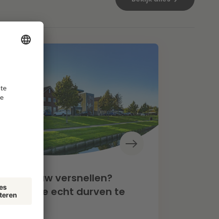
oningbouw versnellen?
een als we echt durven te
zen”