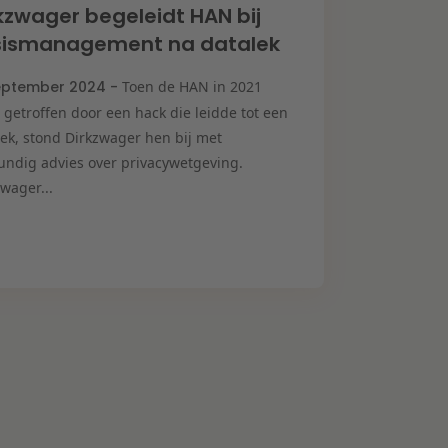
kzwager begeleidt HAN bij
isismanagement na datalek
eptember 2024 -
Toen de HAN in 2021
 getroffen door een hack die leidde tot een
lek, stond Dirkzwager hen bij met
undig advies over privacywetgeving.
wager...