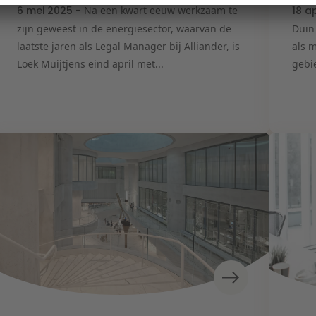
6 mei 2025 -
Na een kwart eeuw werkzaam te
18 a
zijn geweest in de energiesector, waarvan de
Duin
laatste jaren als Legal Manager bij Alliander, is
als 
Loek Muijtjens eind april met...
gebie